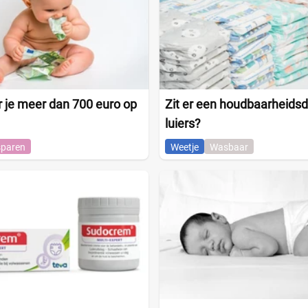
 je meer dan 700 euro op
Zit er een houdbaarheids
luiers?
paren
Weetje
Wasbaar