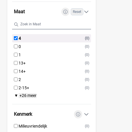
Maat
Reset
4
(0)
0
(0)
1
(0)
13+
(0)
14+
(0)
2
(0)
2-15+
(0)
+26 meer
▼
Kenmerk
Milieuvriendelijk
(0)