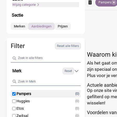
Pampers
Wijzig categorie
Sectie
Merken
Aanbiedingen
Prijzen
Filter
Reset alle filters
Waarom ki
Als het gaat om
zijn speciaal o
Merk
Reset
Plus voor je ve
Actuele aanbie
Op onze site vi
Pampers
(0)
gefilterd op me
Huggies
(0)
wisselen!
Etos
(0)
Voordelen van
Zwitsal
(0)