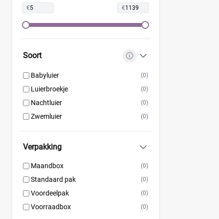
€
€
Soort
Babyluier
(0)
Luierbroekje
(0)
Nachtluier
(0)
Zwemluier
(0)
Verpakking
Maandbox
(0)
Standaard pak
(0)
Voordeelpak
(0)
Voorraadbox
(0)