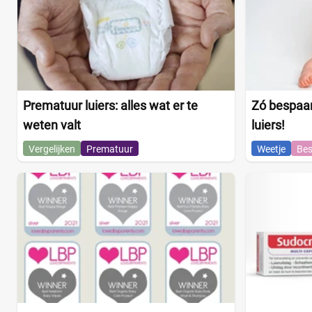
Prematuur luiers: alles wat er te
Zó bespaar
weten valt
luiers!
Vergelijken
Prematuur
Weetje
Bes