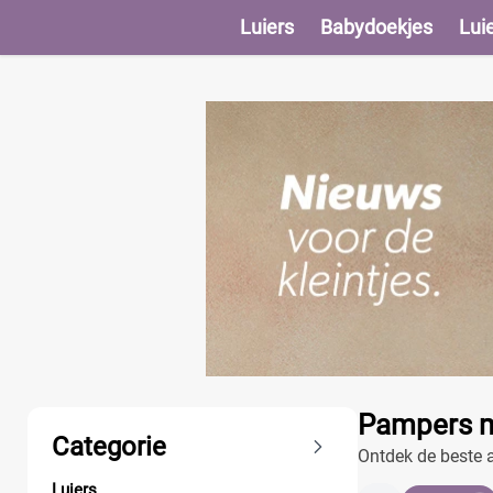
Luiers
Babydoekjes
Lui
Producten
Pampers ma
Categorie
Ontdek de beste a
baby te maken.
Luiers