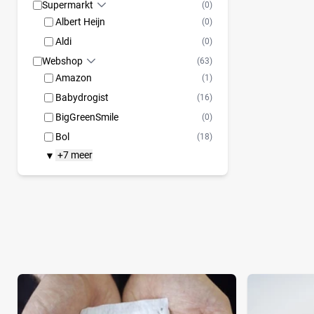
Supermarkt
(0)
Albert Heijn
(0)
Aldi
(0)
Webshop
(63)
Amazon
(1)
Babydrogist
(16)
BigGreenSmile
(0)
Bol
(18)
+7 meer
▼