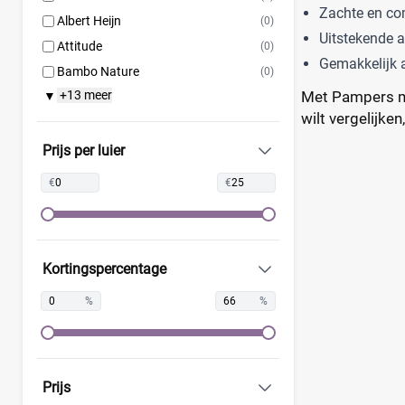
Zachte en co
Albert Heijn
(0)
Uitstekende 
Attitude
(0)
Gemakkelijk a
Bambo Nature
(0)
Met Pampers ma
+13 meer
▼
Bonbébé
(0)
wilt vergelijken
Confy
(0)
Dodot
(0)
Prijs per luier
Jumbo
(0)
€
€
Kruidvat
(0)
Lupilu
(0)
Mamia
(0)
Kortingspercentage
Muumi
(0)
Naty
(0)
%
%
Pura
(0)
Rascal + Friends
(0)
SweetCare
(0)
Prijs
Trekpleister
(0)