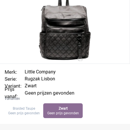
Merk:
Little Company
Serie:
Rugzak Lisbon
Variant:
Zwart
Prijs
Geen prijzen gevonden
vanaf:
Varianten
Braided Taupe
Zwart
Geen prijs gevonden
Geen prijs gevonden