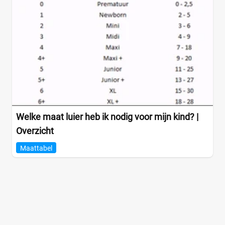
Welke maat luier heb ik nodig voor mijn kind? |
Overzicht
Maattabel