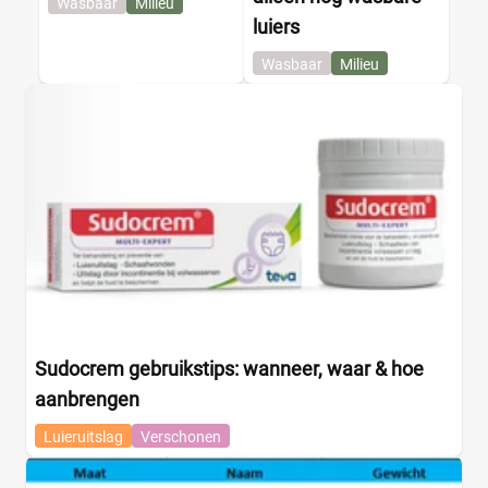
Wasbaar
Milieu
luiers
Wasbaar
Milieu
Sudocrem gebruikstips: wanneer, waar & hoe
aanbrengen
Luieruitslag
Verschonen