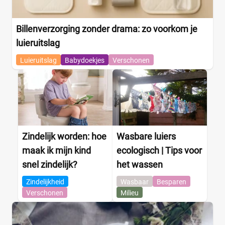
Billenverzorging zonder drama: zo voorkom je
luieruitslag
Luieruitslag
Babydoekjes
Verschonen
Zindelijk worden: hoe
Wasbare luiers
maak ik mijn kind
ecologisch | Tips voor
snel zindelijk?
het wassen
Zindelijkheid
Wasbaar
Besparen
Verschonen
Milieu