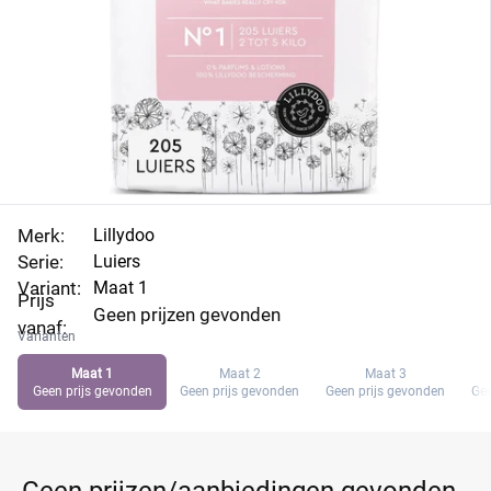
Merk:
Lillydoo
Serie:
Luiers
Variant:
Maat 1
Prijs
Geen prijzen gevonden
vanaf:
Varianten
Maat 1
Maat 2
Maat 3
Geen prijs gevonden
Geen prijs gevonden
Geen prijs gevonden
Gee