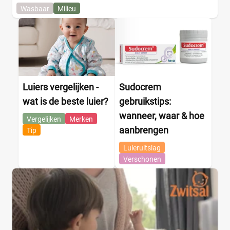
Wasbaar
Milieu
Luiers vergelijken -
Sudocrem
wat is de beste luier?
gebruikstips:
wanneer, waar & hoe
Vergelijken
Merken
aanbrengen
Tip
Luieruitslag
Verschonen