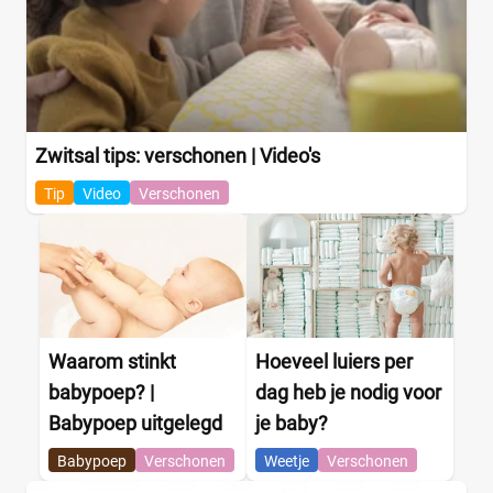
Zwitsal tips: verschonen | Video's
Tip
Video
Verschonen
Waarom stinkt
Hoeveel luiers per
babypoep? |
dag heb je nodig voor
Babypoep uitgelegd
je baby?
Babypoep
Verschonen
Weetje
Verschonen