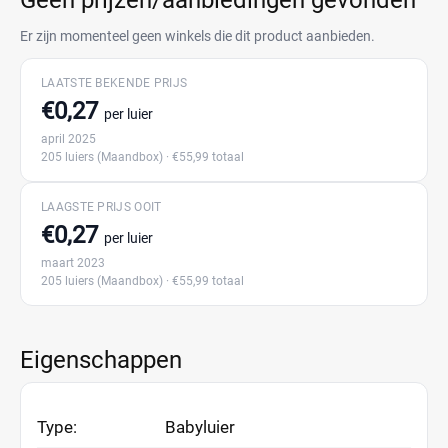
Geen prijzen/aanbiedingen gevonden
Er zijn momenteel geen winkels die dit product aanbieden.
LAATSTE BEKENDE PRIJS
€0,27
per luier
april 2025
205 luiers
(Maandbox)
· €55,99 totaal
LAAGSTE PRIJS OOIT
€0,27
per luier
maart 2023
205 luiers
(Maandbox)
· €55,99 totaal
Eigenschappen
Type:
Babyluier