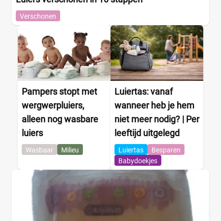
Verschonen
Pampers stopt met
Luiertas: vanaf
wergwerpluiers,
wanneer heb je hem
alleen nog wasbare
niet meer nodig? | Per
luiers
leeftijd uitgelegd
Wasbaar
Milieu
Luiertas
Besparen
Babydoekjes