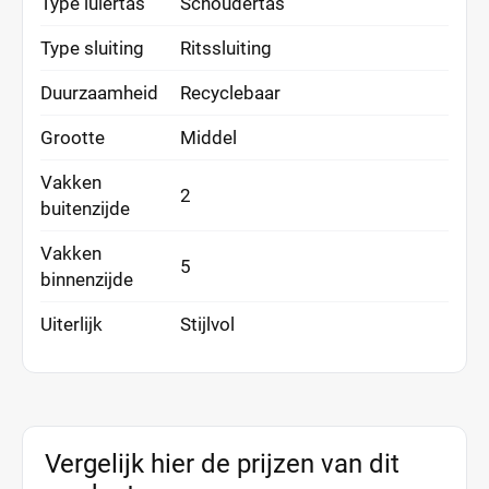
Type luiertas
Schoudertas
Type sluiting
Ritssluiting
Duurzaamheid
Recyclebaar
Grootte
Middel
Vakken
2
buitenzijde
Vakken
5
binnenzijde
Uiterlijk
Stijlvol
Vergelijk hier de prijzen van dit