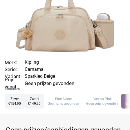
Merk:
Kipling
Serie:
Camama
Variant:
Sparkled Beige
Prijs
Geen prijzen gevonden
vanaf:
Varianten
Zilver
Zwart
Blue Stone
Cosmo Pink
€154,90
€149,90
Geen prijs gevonden
Geen prijs gevonden
Ge