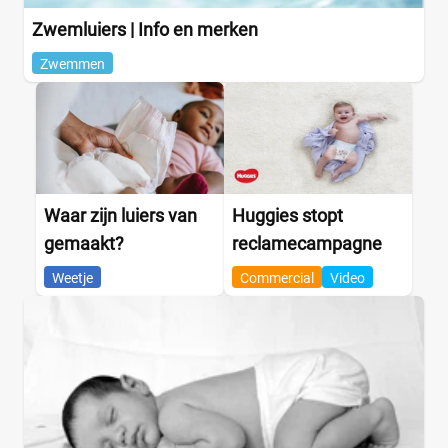
Zwemluiers | Info en merken
Zwemmen
Waar zijn luiers van
Huggies stopt
gemaakt?
reclamecampagne
Weetje
Commercial
Video