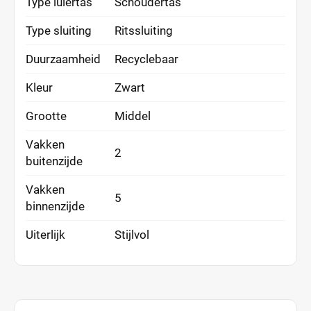
Type luiertas
Schoudertas
Type sluiting
Ritssluiting
Duurzaamheid
Recyclebaar
Kleur
Zwart
Grootte
Middel
Vakken
2
buitenzijde
Vakken
5
binnenzijde
Uiterlijk
Stijlvol