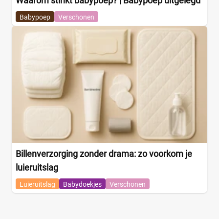
Waarom stinkt babypoep? | Babypoep uitgelegd
Babypoep
Verschonen
Billenverzorging zonder drama: zo voorkom je
luieruitslag
Luieruitslag
Babydoekjes
Verschonen