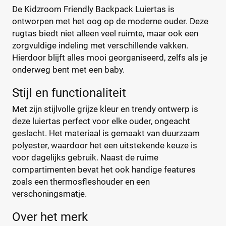
Baby Ono
(1)
De Kidzroom Friendly Backpack Luiertas is
+122 meer
ontworpen met het oog op de moderne ouder. Deze
▼
Baby Roll
(5)
rugtas biedt niet alleen veel ruimte, maar ook een
Babymel
(9)
zorgvuldige indeling met verschillende vakken.
Babymoov
(15)
Prijs
Hierdoor blijft alles mooi georganiseerd, zelfs als je
Badabulle
(5)
onderweg bent met een baby.
€
€
Beaba
(19)
Stijl en functionaliteit
Beagles
(6)
Beagles Gandia
(2)
Met zijn stijlvolle grijze kleur en trendy ontwerp is
Kortingspercentage
BEARTOP
deze luiertas perfect voor elke ouder, ongeacht
(1)
geslacht. Het materiaal is gemaakt van duurzaam
Bébé-Jou
(2)
%
%
polyester, waardoor het een uitstekende keuze is
Bébécar
(7)
voor dagelijks gebruik. Naast de ruime
Bilbao
(1)
compartimenten bevat het ook handige features
Bugaboo
(22)
zoals een thermosfleshouder en een
Type
ByKay
(13)
verschoningsmatje.
Calgary
Handtas
(1)
(0)
Over het merk
CamCam
Luier etui
(9)
(0)