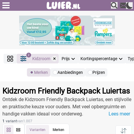
2
Kidzroom
Prijs
Kortingspercentage
Ty
Merken
Aanbiedingen
Prijzen
Producten
Filter
Kidzroom Friendly Backpack Luiertas
Reset alle filters
Ontdek de Kidzroom Friendly Backpack Luiertas, een stijlvolle
en praktische keuze voor ouders. Met veel opbergruimte en
handige vakken ideaal voor onderweg.
Lees meer
Merk
Reset
1
variant
van
1.007
Varianten
Merken