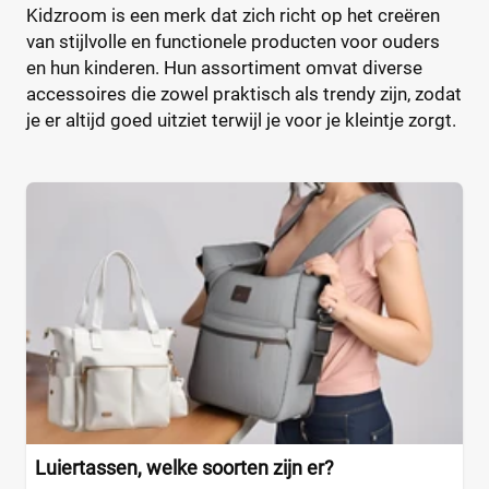
Kidzroom is een merk dat zich richt op het creëren
Caramel et Cie
Organizer
(2)
(0)
van stijlvolle en functionele producten voor ouders
CaravanBag
Rugtas
(1)
(0)
en hun kinderen. Hun assortiment omvat diverse
Charm London
Schoudertas
(1)
(0)
accessoires die zowel praktisch als trendy zijn, zodat
Chicago
(1)
je er altijd goed uitziet terwijl je voor je kleintje zorgt.
CHILDHOME
(31)
Kleur
CHILDHOME Vilten
(1)
Chipolino
(3)
Cowboysbag
(18)
Beige
(0)
Cybex
(12)
Blauw
(0)
DJECO
(2)
Bruin
(0)
Done by deer
(22)
Geel
(0)
Dooky
(2)
Grijs
(0)
Doona Essential
(1)
Groen
(1)
Dots
(2)
Oranje
(0)
Dubatti One
(7)
+7 meer
▼
Luiertassen, welke soorten zijn er?
EasyGo
(3)