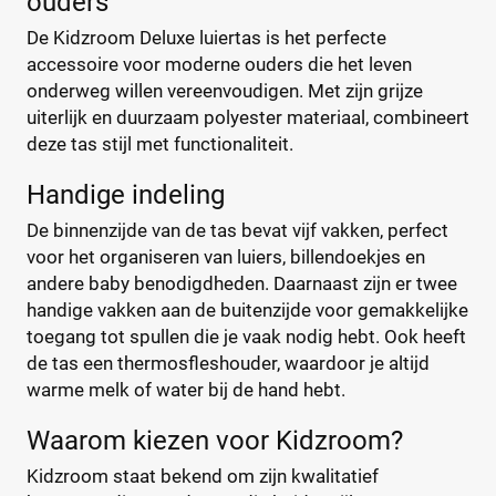
ouders
BABY ON BOARD
(4)
De Kidzroom Deluxe luiertas is het perfecte
Baby Ono
(1)
accessoire voor moderne ouders die het leven
+122 meer
▼
Baby Roll
(5)
onderweg willen vereenvoudigen. Met zijn grijze
Babymel
(9)
uiterlijk en duurzaam polyester materiaal, combineert
Babymoov
(15)
Prijs
deze tas stijl met functionaliteit.
Badabulle
(5)
€
€
Handige indeling
Beaba
(19)
De binnenzijde van de tas bevat vijf vakken, perfect
Beagles
(6)
voor het organiseren van luiers, billendoekjes en
Beagles Gandia
(2)
andere baby benodigdheden. Daarnaast zijn er twee
Kortingspercentage
BEARTOP
(1)
handige vakken aan de buitenzijde voor gemakkelijke
Bébé-Jou
(2)
%
%
toegang tot spullen die je vaak nodig hebt. Ook heeft
Bébécar
(7)
de tas een thermosfleshouder, waardoor je altijd
Bilbao
warme melk of water bij de hand hebt.
(1)
Bugaboo
(22)
Type
Waarom kiezen voor Kidzroom?
ByKay
(13)
Kidzroom staat bekend om zijn kwalitatief
Calgary
Handtas
(1)
(0)