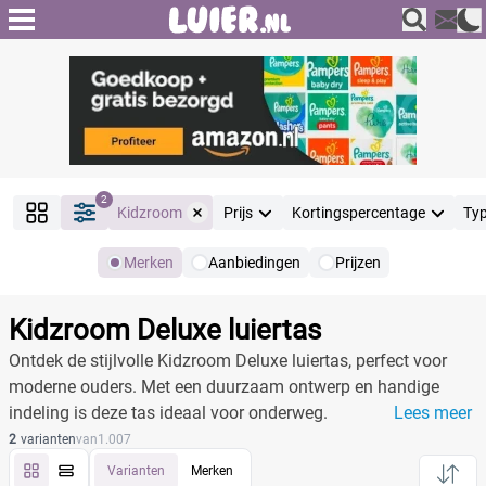
2
Kidzroom
Prijs
Kortingspercentage
Ty
Merken
Aanbiedingen
Prijzen
Producten
Filter
Kidzroom Deluxe luiertas
Reset alle filters
Ontdek de stijlvolle Kidzroom Deluxe luiertas, perfect voor
moderne ouders. Met een duurzaam ontwerp en handige
indeling is deze tas ideaal voor onderweg.
Lees meer
Merk
Reset
2
varianten
van
1.007
Varianten
Merken