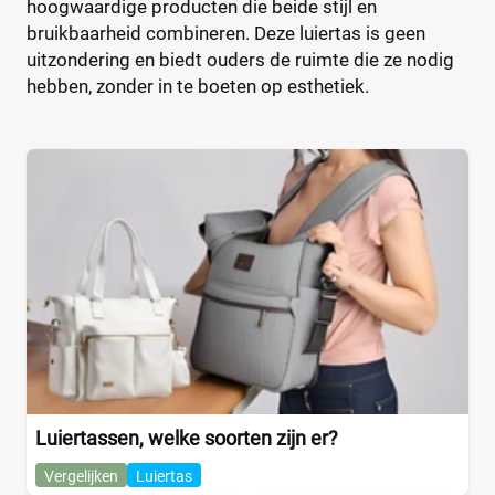
hoogwaardige producten die beide stijl en
CamCam
Luier etui
(9)
(0)
bruikbaarheid combineren. Deze luiertas is geen
Caramel et Cie
Organizer
(2)
(0)
uitzondering en biedt ouders de ruimte die ze nodig
CaravanBag
Rugtas
(1)
(0)
hebben, zonder in te boeten op esthetiek.
Charm London
Schoudertas
(1)
(2)
Chicago
(1)
CHILDHOME
(31)
Kleur
CHILDHOME Vilten
(1)
Chipolino
(3)
Cowboysbag
(18)
Beige
(0)
Cybex
(12)
Blauw
(0)
DJECO
(2)
Bruin
(1)
Done by deer
(22)
Geel
(0)
Dooky
(2)
Grijs
(0)
Doona Essential
(1)
Groen
(0)
Luiertassen, welke soorten zijn er?
Dots
(2)
Oranje
(0)
Vergelijken
Luiertas
Dubatti One
(7)
+7 meer
▼