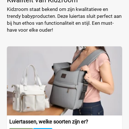
Kwaliteit van Kidzroom
Bébé-Jou
(2)
%
%
Kidzroom staat bekend om zijn kwalitatieve en
Bébécar
(7)
trendy babyproducten. Deze luiertas sluit perfect aan
Bilbao
(1)
bij hun ethos van functionaliteit en stijl. Een must-
Bugaboo
(22)
have voor elke ouder!
Type
ByKay
(13)
Calgary
Handtas
(1)
(0)
CamCam
Luier etui
(9)
(0)
Caramel et Cie
Organizer
(2)
(0)
CaravanBag
Rugtas
(1)
(0)
Charm London
Schoudertas
(1)
(0)
Chicago
(1)
CHILDHOME
(31)
Kleur
CHILDHOME Vilten
(1)
Chipolino
(3)
Cowboysbag
(18)
Beige
(0)
Luiertassen, welke soorten zijn er?
Cybex
(12)
Blauw
(0)