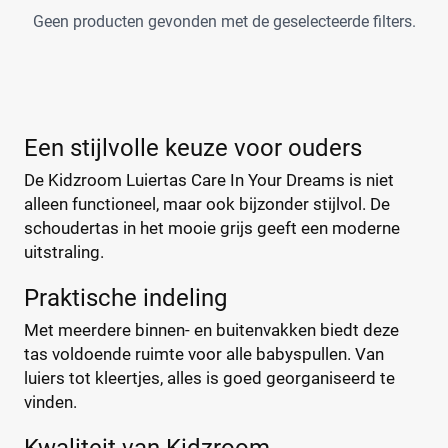
Geen producten gevonden met de geselecteerde filters.
kidzroom-luiertas
(0)
Bambino Mio
(2)
A Little Lovely Company
(5)
ABC Design
(26)
Een stijlvolle keuze voor ouders
ATMOSPHERA
(1)
BABY ON BOARD
De Kidzroom Luiertas Care In Your Dreams is niet
(4)
alleen functioneel, maar ook bijzonder stijlvol. De
Baby Ono
(1)
schoudertas in het mooie grijs geeft een moderne
+123 meer
▼
Baby Roll
(5)
uitstraling.
Babymel
(9)
Babymoov
(15)
Prijs
Praktische indeling
Badabulle
(5)
Met meerdere binnen- en buitenvakken biedt deze
€
€
Beaba
(19)
tas voldoende ruimte voor alle babyspullen. Van
Beagles
(6)
luiers tot kleertjes, alles is goed georganiseerd te
vinden.
Beagles Gandia
(2)
Kortingspercentage
BEARTOP
(1)