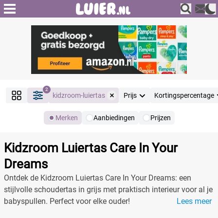
2
kidzroom-luiertas
Prijs
Kortingspercentage
Merken
Aanbiedingen
Prijzen
Producten
Filter
Kidzroom Luiertas Care In Your
Reset alle filters
Dreams
Ontdek de Kidzroom Luiertas Care In Your Dreams: een
stijlvolle schoudertas in grijs met praktisch interieur voor al je
Merk
Reset
babyspullen. Perfect voor elke ouder!
Lees meer