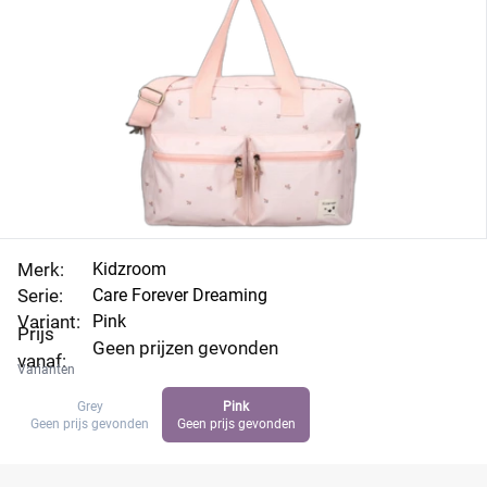
Merk:
Kidzroom
Serie:
Care Forever Dreaming
Variant:
Pink
Prijs
Geen prijzen gevonden
vanaf:
Varianten
Grey
Pink
Geen prijs gevonden
Geen prijs gevonden