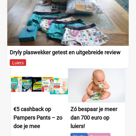
Dryly plaswekker getest en uitgebreide review
Luiers
€5 cashback op
Zó bespaar je meer
Pampers Pants – zo
dan 700 euro op
doe je mee
luiers!