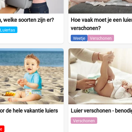
, welke soorten zijn er?
Hoe vaak moet je een luie
verschonen?
Luiertas
Weetje
Verschonen
r de hele vakantie luiers
Luier verschonen - benod
Verschonen
e