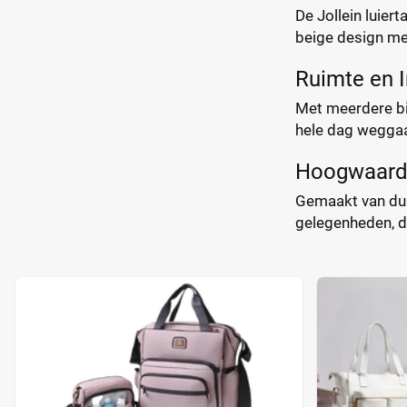
De Jollein luier
beige design me
Ruimte en I
Met meerdere bin
hele dag weggaat
Hoogwaardi
Gemaakt van duu
gelegenheden, de 