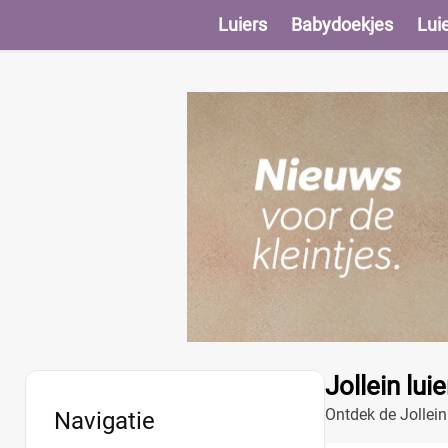
Luiers
Babydoekjes
Lui
Jollein lui
Ontdek de Jollein 
Navigatie
duurzame materi