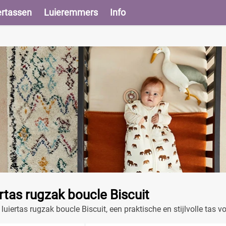
ertassen
Luieremmers
Info
ertas rugzak boucle Biscuit
luiertas rugzak boucle Biscuit, een praktische en stijlvolle tas v
alen.