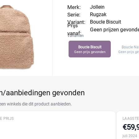
Merk:
Jollein
Serie:
Rugzak
Variant:
Boucle Biscuit
Prijs
Geen prijzen gevond
vanaf:
Varianten
Boucle Biscuit
Boucle Na
Geen prijs gevonden
Geen prijs g
en/aanbiedingen gevonden
een winkels die dit product aanbieden.
E PRIJS
LAAGSTE
€59,
juli 2024