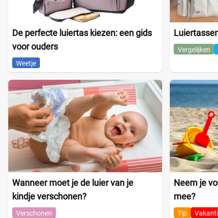
De perfecte luiertas kiezen: een gids
Luiertassen
voor ouders
Vergelijken
Weetje
Wanneer moet je de luier van je
Neem je voo
kindje verschonen?
mee?
Verschonen
Tip
Vakanti