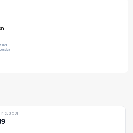
en
turel
evonden
 PRIJS OOIT
99