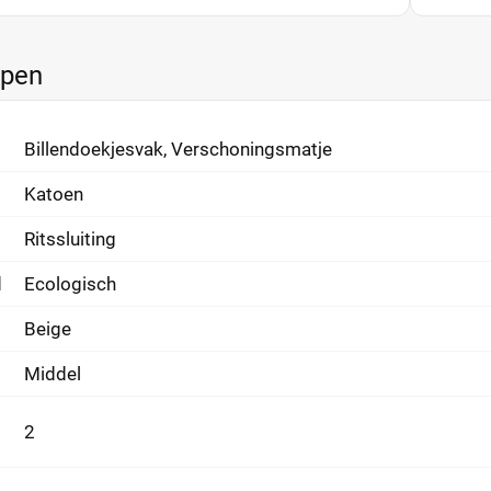
ppen
Billendoekjesvak, Verschoningsmatje
Katoen
Ritssluiting
d
Ecologisch
Beige
Middel
2