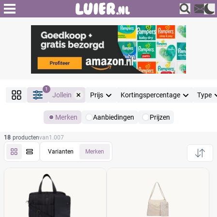
1
Jollein
Prijs
Kortingspercentage
Type
Merken
Aanbiedingen
Prijzen
Producten
18
producten
van
1.007
Filter
Reset alle filters
Varianten
Merken
Merk
Reset