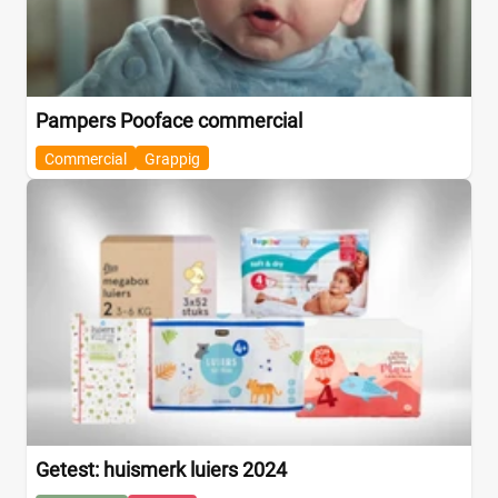
Silver Cross
(3)
SkipHop
(1)
Snoozzz
(1)
Stella Bag
(1)
Pampers Pooface commercial
Stokke
(10)
Commercial
Grappig
Storksak
(15)
STUDIO Ivana
(6)
Studio Noos
(24)
Summer
(2)
Suncrest
(1)
That's Mine
(3)
The cotton cloud
(3)
Thule
(5)
Titanium Baby Mommy Sports Bag
(2)
Topmark
(4)
Getest: huismerk luiers 2024
Tribal Baby
(2)