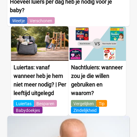
Hoeveel luiers per dag heb je nodig voor je
baby?
Weetje
Verschonen
Luiertas: vanaf
Nachtluiers: wanneer
wanneer heb je hem
zou je die willen
niet meer nodig? | Per
gebruiken en
leeftijd uitgelegd
waarom?
Luiertas
Besparen
Vergelijken
Tip
Babydoekjes
Zindelijkheid