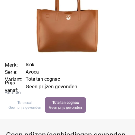
Merk:
Isoki
Serie:
Avoca
Variant:
Tote tan cognac
Prijs
Geen prijzen gevonden
vanaf:
Varianten
Tote coal
Tote tan cognac
Geen prijs gevonden
Geen prijs gevonden