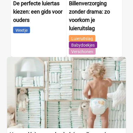
De perfecte luiertas
Billenverzorging
kiezen: een gids voor
zonder drama: zo
ouders
voorkom je
luieruitslag
Weetje
Luieruitslag
Babydoekjes
Verschonen