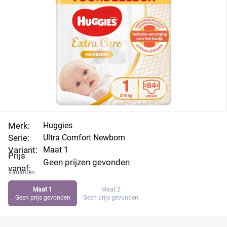
absorberen de luiers binnen drie seconden door de
nieuwe Dry Touch Technologie en hebben de luiers
een speciale binnenzak die helpt lekker voorkomen.
De veiligheidsindicator verandert van kleur als hij nat
wordt. Vergelijk de prijs per luier, vind de beste
aanbiedingen van Ultra Comfort Newborn maat 1 en
profiteer direct.
Merk:
Huggies
Serie:
Ultra Comfort Newborn
Variant:
Maat 1
Prijs
Geen prijzen gevonden
vanaf:
Varianten
Maat 1
Maat 2
Geen prijs gevonden
Geen prijs gevonden