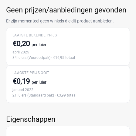
Geen prijzen/aanbiedingen gevonden
Er zijn momenteel geen winkels die dit product aanbieden.
LAATSTE BEKENDE PRIJS
€0,20
per luier
april 2025
84 luiers
(Voordeelpak)
· €16,95 totaal
LAAGSTE PRIJS OOIT
€0,19
per luier
januari 2022
21 luiers
(Standaard pak)
· €3,99 totaal
Eigenschappen