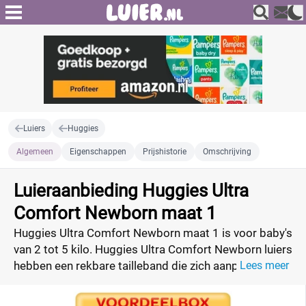
Luiers
Huggies
Algemeen
Eigenschappen
Prijshistorie
Omschrijving
Luieraanbieding Huggies Ultra
Comfort Newborn maat 1
Huggies Ultra Comfort Newborn maat 1 is voor baby's
van 2 tot 5 kilo. Huggies Ultra Comfort Newborn luiers
hebben een rekbare tailleband die zich aanpast aan
Lees meer
het figuur van de baby. De zandlopervorm zorgt voor
een uitstekende pasvorm en comfort. Daarnaast