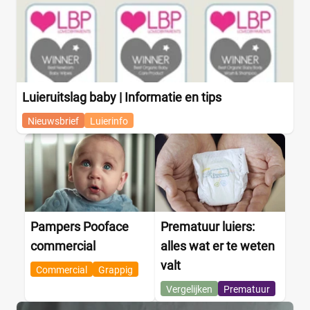
Luieruitslag baby | Informatie en tips
Nieuwsbrief
Luierinfo
Pampers Pooface
Prematuur luiers:
commercial
alles wat er te weten
valt
Commercial
Grappig
Vergelijken
Prematuur