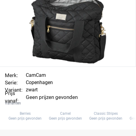
Merk:
CamCam
Serie:
Copenhagen
Variant:
zwart
Prijs
Geen prijzen gevonden
vanaf:
Varianten
Berries
Camel
Classic Stripes
Geen prijs gevonden
Geen prijs gevonden
Geen prijs gevonden
Gee