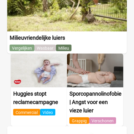
Milieuvriendelijke luiers
Vergelijken
Wasbaar
Milieu
Huggies stopt
Sporcopannolinofobie
reclamecampagne
| Angst voor een
vieze luier
Commercial
Video
Grappig
Verschonen