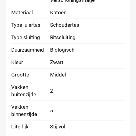
Verschoningsmatje
Materiaal
Katoen
Type luiertas
Schoudertas
Type sluiting
Ritssluiting
Duurzaamheid
Biologisch
Kleur
Zwart
Grootte
Middel
Vakken
2
buitenzijde
Vakken
5
binnenzijde
Uiterlijk
Stijlvol