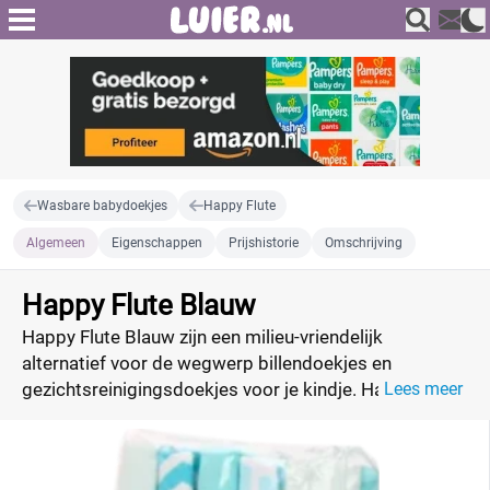
Wasbare babydoekjes
Happy Flute
Algemeen
Eigenschappen
Prijshistorie
Omschrijving
Happy Flute Blauw
Happy Flute Blauw zijn een milieu-vriendelijk
alternatief voor de wegwerp billendoekjes en
gezichtsreinigingsdoekjes voor je kindje. Happy Flute
Lees meer
Blauw zijn gemaakt van een zachte katoenen stof en
zijn 23cm x 23cm groot. Bekijk hier de blauwe
doekjes en vergelijk prijzen.