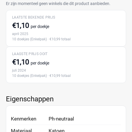
Er zijn momenteel geen winkels die dit product aanbieden.
LAATSTE BEKENDE PRIJS
€1,10
per doekje
april 2025
10 doekjes
(Enkelpak)
· €10,99 totaal
LAAGSTE PRIJS OOIT
€1,10
per doekje
juli 2024
10 doekjes
(Enkelpak)
· €10,99 totaal
Eigenschappen
Kenmerken
Ph-neutraal
Materiaal
Katoen