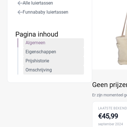
Alle luiertassen
Funnababy luiertassen
Pagina inhoud
Algemeen
Eigenschappen
Prijshistorie
Omschrijving
Geen prijz
Er zijn momenteel g
LAATSTE BEKEND
€45,99
september 2024