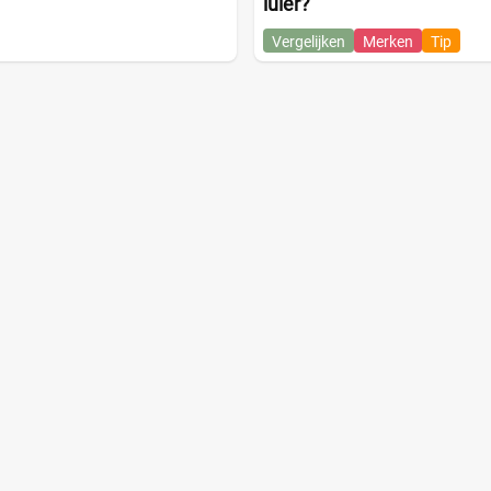
luier?
Vergelijken
Merken
Tip