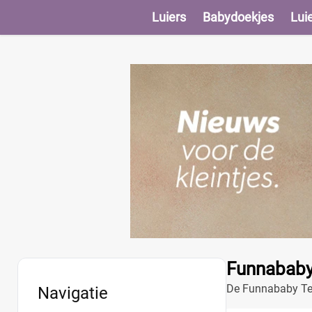
Luiers
Babydoekjes
Lui
Funnababy
De Funnababy Tedd
Navigatie
uitje.