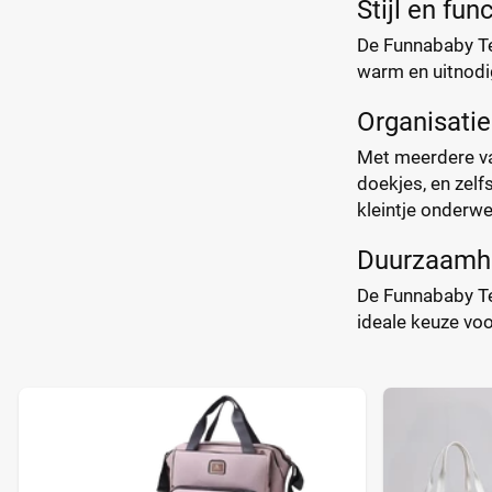
Stijl en func
De Funnababy Te
warm en uitnodig
Organisati
Met meerdere vak
doekjes, en zelf
kleintje onderwe
Duurzaamh
De Funnababy Te
ideale keuze voo