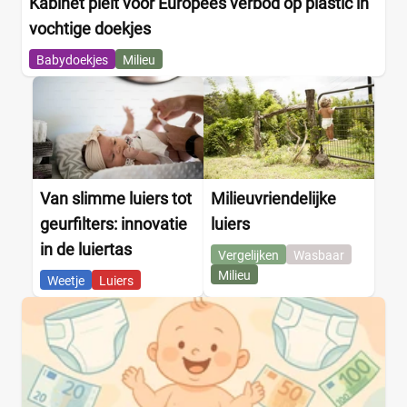
Kabinet pleit voor Europees verbod op plastic in
vochtige doekjes
Babydoekjes
Milieu
Van slimme luiers tot
Milieuvriendelijke
geurfilters: innovatie
luiers
in de luiertas
Vergelijken
Wasbaar
Milieu
Weetje
Luiers