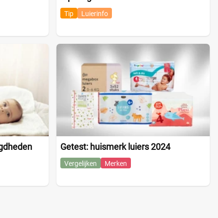
Tip
Luierinfo
igdheden
Getest: huismerk luiers 2024
Vergelijken
Merken