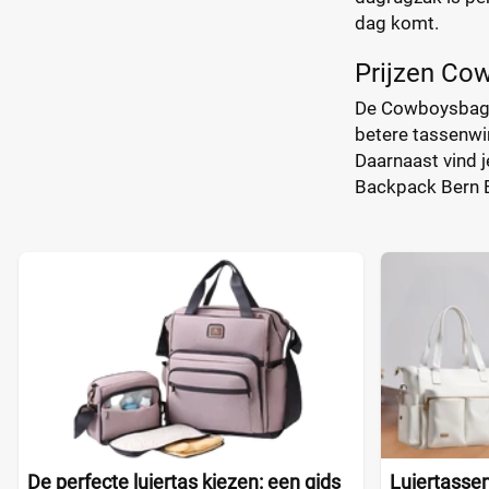
dag komt.
Prijzen Co
De Cowboysbag D
betere tassenwin
Daarnaast vind j
Backpack Bern B
De perfecte luiertas kiezen: een gids
Luiertassen