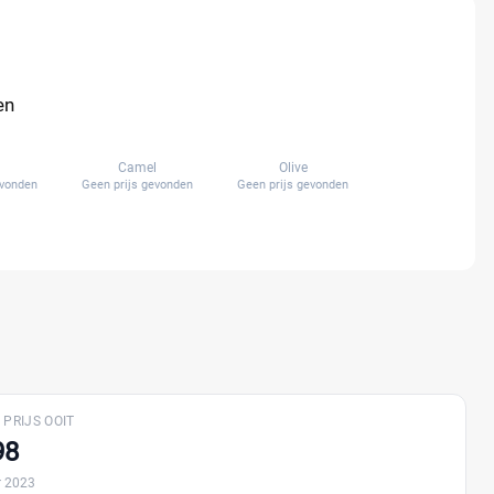
 accessoires te combineren waardoor jij met een unieke
asssen van Cowboysbag Diaper Bag Bern Black en vind de
en
n
Camel
Olive
evonden
Geen prijs gevonden
Geen prijs gevonden
 PRIJS OOIT
98
 2023