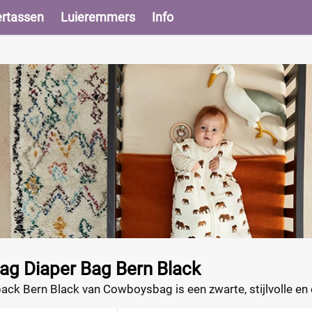
ertassen
Luieremmers
Info
g Diaper Bag Bern Black
ck Bern Black van Cowboysbag is een zwarte, stijlvolle en e
iteit. Ook is dit item voorzien van zilverkleurige hardware,