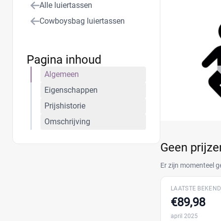
Alle luiertassen
Deze smaakvolle
look voor de dag
Cowboysbag luiertassen
beste deal.
Pagina inhoud
Algemeen
Eigenschappen
Prijshistorie
Omschrijving
Geen prijz
Er zijn momenteel g
LAATSTE BEKEND
€89,98
april 2025