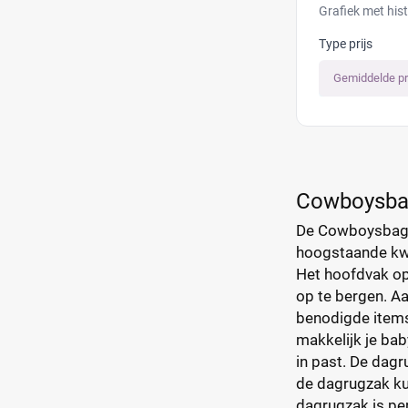
Grafiek met his
Type prijs
Gemiddelde pr
Cowboysbag
De Cowboysbag D
hoogstaande kwal
Het hoofdvak ope
op te bergen. Aa
benodigde items
makkelijk je ba
in past. De dagr
de dagrugzak kun
dagrugzak is pe