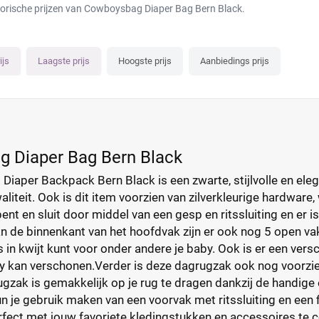
torische prijzen van Cowboysbag Diaper Bag Bern Black.
ijs
Laagste prijs
Hoogste prijs
Aanbiedings prijs
 Diaper Bag Bern Black
iaper Backpack Bern Black is een zwarte, stijlvolle en eleg
iteit. Ook is dit item voorzien van zilverkleurige hardware,
nt en sluit door middel van een gesp en ritssluiting en er i
n de binnenkant van het hoofdvak zijn er ook nog 5 open va
 in kwijt kunt voor onder andere je baby. Ook is er een ver
by kan verschonen.Verder is deze dagrugzak ook nog voorzi
ugzak is gemakkelijk op je rug te dragen dankzij de handig
 je gebruik maken van een voorvak met ritssluiting en een f
rfect met jouw favoriete kledingstukken en accessoires te 