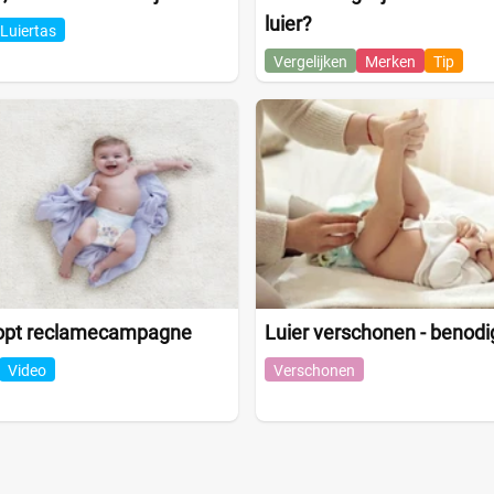
luier?
Luiertas
Vergelijken
Merken
Tip
opt reclamecampagne
Luier verschonen - benod
Video
Verschonen