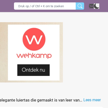
legante luiertas die gemaakt is van leer van
Lees meer
 wat een verfijnde toevoeging is aan deze dagrugzak.