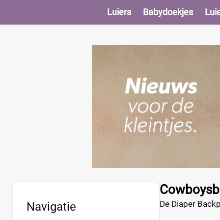
Luiers
Babydoekjes
Lui
Cowboysba
De Diaper Backpa
Navigatie
hoogstaande kwal