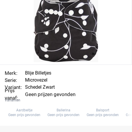
Merk:
Blije Billetjes
Serie:
Microvezel
Variant:
Schedel Zwart
Prijs
Geen prijzen gevonden
vanaf:
Varianten
Aardbeitje
Ballerina
Balsport
Geen prijs gevonden
Geen prijs gevonden
Geen prijs gevonden
Gee