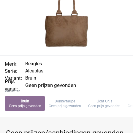
Merk:
Beagles
Serie:
Alcublas
Variant:
Bruin
Prijs
Geen prijzen gevonden
vanaf:
Varianten
Bruin
Donkertaupe
Licht Grijs
Geen prijs gevonden
Geen prijs gevonden
Geen prijs gevonden
Gee