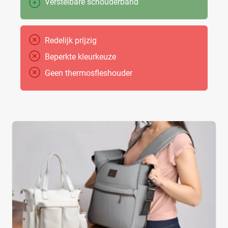
Verstelbare schouderband
Redelijk prijzig
Beperkte kleurkeuze
Geen thermosfleshouder