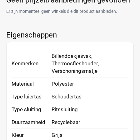
Geen prijzen/aanbiedingen gevonden
Er zijn momenteel geen winkels die dit product aanbieden.
Eigenschappen
Billendoekjesvak,
Kenmerken
Thermosfleshouder,
Verschoningsmatje
Materiaal
Polyester
Type luiertas
Schoudertas
Type sluiting
Ritssluiting
Duurzaamheid
Recyclebaar
Kleur
Grijs