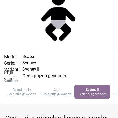
Merk:
Beaba
Serie:
Sydney
Variant:
Sydney II
Prijs
Geen prijzen gevonden
vanaf:
Varianten
Bedrukt grijs
Grijs
Sydney II
Geen prijs gevonden
Geen prijs gevonden
Geen prijs gevonden
Gee