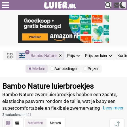
2
Bambo Nature
Prijs
Prijs per luier
Kort
Merken
Aanbiedingen
Prijzen
Producten
Filter
Bambo Nature luierbroekjes
Reset alle filters
Bambo Nature zwemluierbroekjes hebben een zachte,
elastische pasvorm rondom de taille, wat je baby een
supercomfortabele en flexibele zwemervaring geeft.
Lees meer
Merk
Reset
Dankzij de makkelijk los te scheuren zijkanten is het
2
varianten
van
491
verschonen van de natte luier een fluitje van een cent.
Varianten
Merken