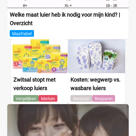
Welke maat luier heb ik nodig voor mijn kind? |
Maat
Overzicht
Maattabel
0
(0)
1
(0)
13+
(0)
14+
(0)
2
(0)
Zwitsal stopt met
Kosten: wegwerp vs.
2-15+
(0)
verkoop luiers
wasbare luiers
2-3
(0)
Vergelijken
Merken
Wasbaar
Besparen
+26 meer
▼
Kenmerk
Milieuvriendelijk
(0)