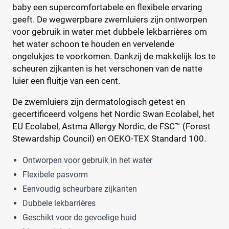
baby een supercomfortabele en flexibele ervaring
Bumblies
(9)
Prijs per luier
geeft. De wegwerpbare zwemluiers zijn ontworpen
Confy
(9)
€
€
voor gebruik in water met dubbele lekbarrières om
DA
(7)
het water schoon te houden en vervelende
Dodot
(24)
ongelukjes te voorkomen. Dankzij de makkelijk los te
Dotties
(5)
scheuren zijkanten is het verschonen van de natte
Kortingspercentage
luier een fluitje van een cent.
Europrofit
(2)
GhaZoo
(4)
%
%
De zwemluiers zijn dermatologisch getest en
Jumbo
(12)
gecertificeerd volgens het Nordic Swan Ecolabel, het
Kruidvat
(42)
EU Ecolabel, Astma Allergy Nordic, de FSC™ (Forest
Stewardship Council) en OEKO-TEX Standard 100.
Libero
(5)
Prijs
Lillydoo
(18)
Ontworpen voor gebruik in het water
€
€
Lupilu
(8)
Flexibele pasvorm
Magics
(10)
Eenvoudig scheurbare zijkanten
Mamia
(7)
Dubbele lekbarrières
Muumi
(10)
Soort
Geschikt voor de gevoelige huid
Naty
(10)