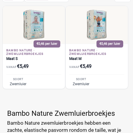
Bambo Nature
(14)
Dreamy Nachtluierbroekjes
(2)
Luierbroekjes
(3)
Luiers
(7)
€0,46 per luier
€0,46 per luier
Zwemluierbroekjes
(2)
BAMBO NATURE
·
BAMBO NATURE
·
ZWEMLUIERBROEKJES
ZWEMLUIERBROEKJES
Maat M
(1)
Maat S
Maat M
Maat S
(1)
€5,49
€5,49
VANAF
VANAF
Pampers
(104)
SOORT
Huggies
SOORT
(35)
Zwemluier
Zwemluier
Etos
(32)
Zwitsal
(7)
Albert Heijn
(31)
Bambo Nature Zwemluierbroekjes
Attitude
(6)
+26 meer
▼
Bebino
(9)
Bambo Nature zwemluierbroekjes hebben een
zachte, elastische pasvorm rondom de taille, wat je
Bonbébé
(11)