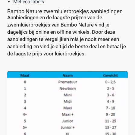
Met eco-labels
Babyluier
(0)
Pura
(9)
Bambo Nature zwemluierbroekjes aanbiedingen
Luierbroekje
(0)
Rascal + Friends
(11)
Aanbiedingen en de laagste prijzen van de
Nachtluier
(0)
SweetCare
(16)
zwemluierbroekjes van Bambo Nature vind je
Zwemluier
(2)
Teddy Care
(3)
dagelijks bij online en offline winkels. Door deze
aanbiedingen te vergelijken mis je nooit meer een
Tidoo
(8)
aanbieding en vind je altijd de beste deal en betaal je
Gewicht kind
Toujours
(5)
de laagste prijs voor luierbroekjes.
Trekpleister
(4)
Wiona
(4)
0
20
40
60
Verpakking
Maandbox
(0)
Standaard pak
(2)
Voordeelpak
(0)
Voorraadbox
(0)