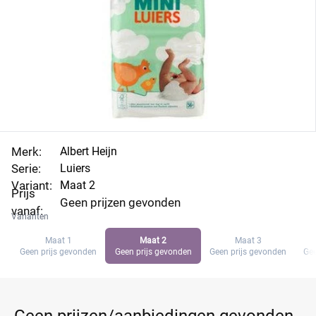
Merk:
Albert Heijn
Serie:
Luiers
Variant:
Maat 2
Prijs
Geen prijzen gevonden
vanaf:
Varianten
Maat 1
Maat 2
Maat 3
Geen prijs gevonden
Geen prijs gevonden
Geen prijs gevonden
Gee