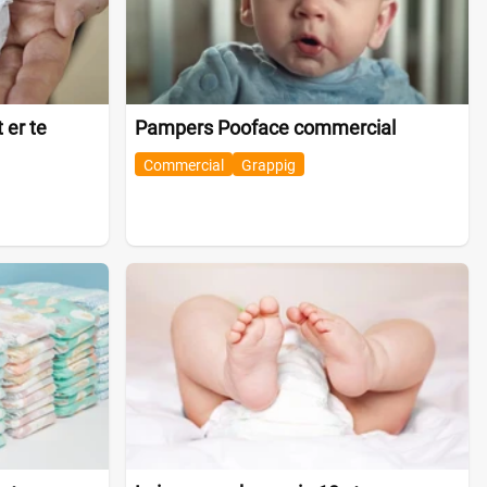
 er te
Pampers Pooface commercial
Commercial
Grappig