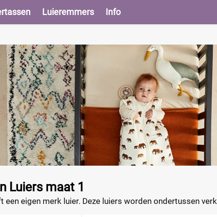
ertassen
Luieremmers
Info
jn Luiers maat 1
eft een eigen merk luier. Deze luiers worden ondertussen v