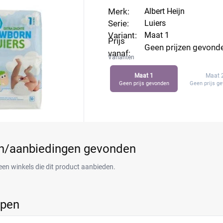
Merk:
Albert Heijn
Serie:
Luiers
Variant:
Maat 1
Prijs
Geen prijzen gevond
vanaf:
Varianten
Maat 1
Maat 
Geen prijs gevonden
Geen prijs g
en/aanbiedingen gevonden
een winkels die dit product aanbieden.
ppen