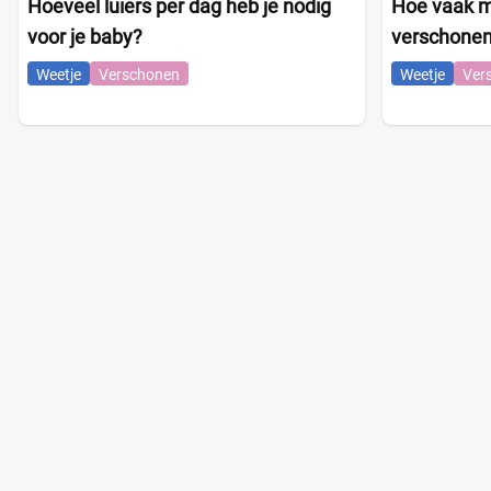
Hoeveel luiers per dag heb je nodig
Hoe vaak mo
voor je baby?
verschone
Weetje
Verschonen
Weetje
Ver