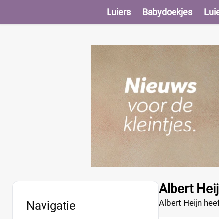
Luiers
Babydoekjes
Lui
Albert Hei
Albert Heijn he
Navigatie
& Zacht luiers.