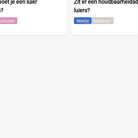
et je een luier
Zit er een houdbaarheids
n?
luiers?
schonen
Weetje
Wasbaar