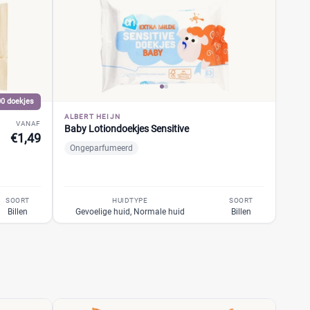
00 doekjes
ALBERT HEIJN
VANAF
Baby Lotiondoekjes Sensitive
€1,49
Ongeparfumeerd
SOORT
HUIDTYPE
SOORT
Billen
Gevoelige huid, Normale huid
Billen