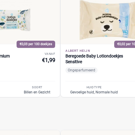
€0,03 per 100 doekjes
€0,02 per 1
ALBERT HEIJN
VANAF
emium
Beregoede Baby Lotiondoekjes
€1,99
Sensitive
Ongeparfumeerd
SOORT
HUIDTYPE
Billen en Gezicht
Gevoelige huid, Normale huid