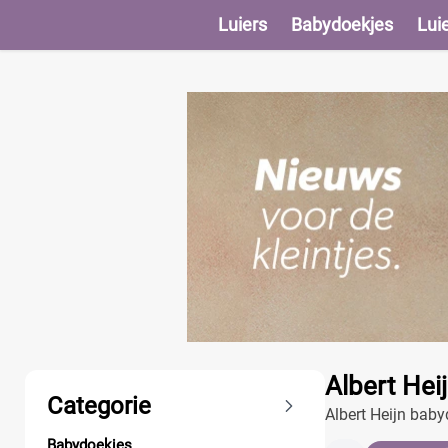
Luiers
Babydoekjes
Lui
Producten
Albert Hei
Categorie
Albert Heijn baby
prijzen en vergelij
Babydoekjes