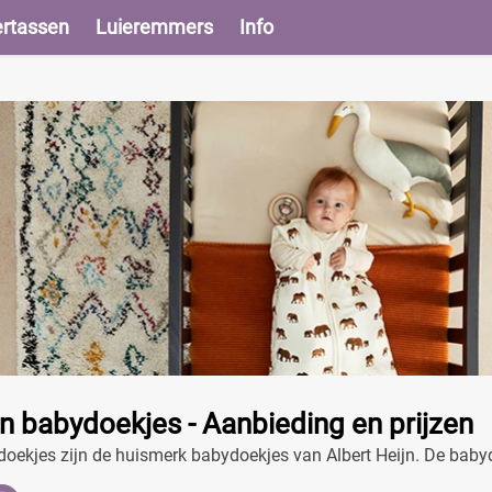
ertassen
Luieremmers
Info
jn babydoekjes - Aanbieding en prijzen
doekjes zijn de huismerk babydoekjes van Albert Heijn. De babydo
k!