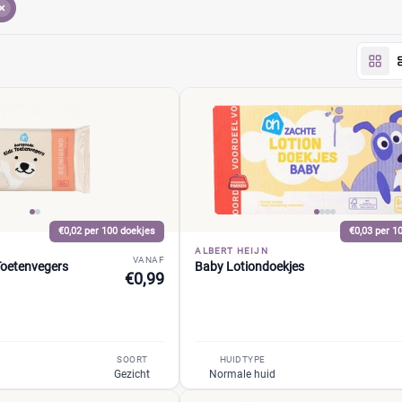
€0,02 per 100 doekjes
€0,03 per 1
ALBERT HEIJN
VANAF
Toetenvegers
Baby Lotiondoekjes
€0,99
SOORT
HUIDTYPE
Gezicht
Normale huid