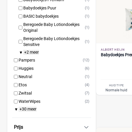
Babydoekjes Puur
(1)
BASIC babydoekjes
(1)
Beregoede Baby Lotiondoekjes
(1)
Original
Beregoede Baby Lotiondoekjes
(1)
Sensitive
ALBERT HEIJN
+2 meer
▼
Babydoekjes Pr
Pampers
(12)
Huggies
(6)
Neutral
(1)
Etos
(4)
HUIDTYPE
Normale huid
Zwitsal
(7)
WaterWipes
(2)
+30 meer
▼
Attitude
(1)
Bambo Nature
(2)
Bonbébé
(5)
Prijs