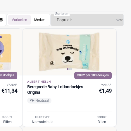
Sorteren
Varianten
Merken
00 doekjes
€0,02 per 100 doekjes
ALBERT HEIJN
VANAF
VANAF
Beregoede Baby Lotiondoekjes
€11,34
€1,49
Original
PH-Neutraal
SOORT
HUIDTYPE
SOORT
Billen
Normale huid
Billen