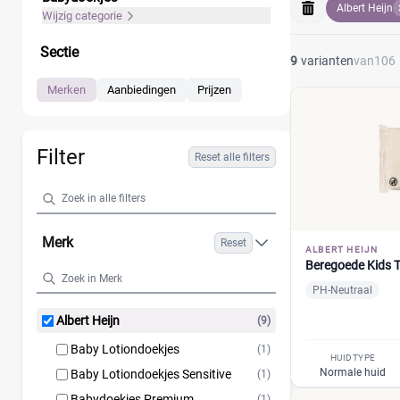
Albert Heijn
Wijzig categorie
Sectie
9
varianten
van
106
Merken
Aanbiedingen
Prijzen
Filter
Reset alle filters
Merk
Reset
ALBERT HEIJN
Beregoede Kids 
PH-Neutraal
Albert Heijn
(9)
Baby Lotiondoekjes
(1)
HUIDTYPE
Normale huid
Baby Lotiondoekjes Sensitive
(1)
Babydoekjes Premium
(1)