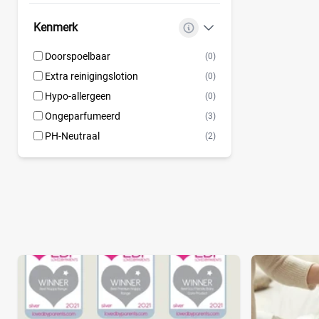
Kenmerk
Doorspoelbaar
(0)
Extra reinigingslotion
(0)
Hypo-allergeen
(0)
Ongeparfumeerd
(3)
PH-Neutraal
(2)