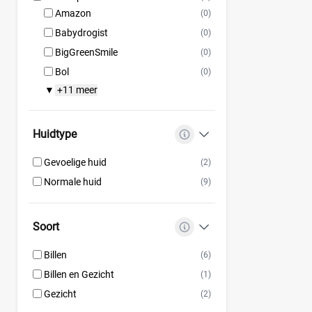
Amazon
(0)
Babydrogist
(0)
BigGreenSmile
(0)
Bol
(0)
+11 meer
▼
Huidtype
Gevoelige huid
(2)
Normale huid
(9)
Soort
Billen
(6)
Billen en Gezicht
(1)
Gezicht
(2)