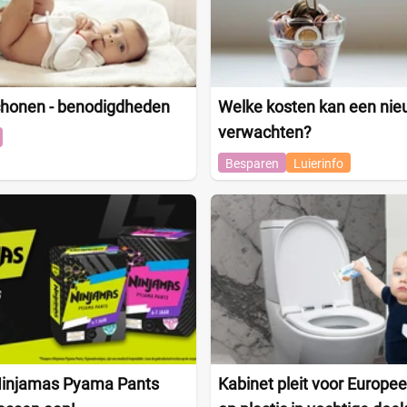
chonen - benodigdheden
Welke kosten kan een nie
verwachten?
Besparen
Luierinfo
injamas Pyama Pants
Kabinet pleit voor Europe