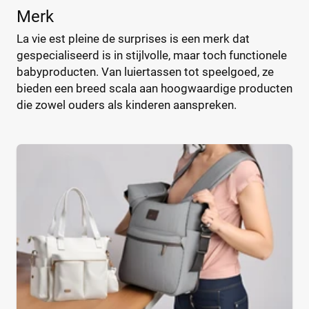
Bébé-Jou
(2)
%
%
Merk
Bébécar
(7)
La vie est pleine de surprises is een merk dat
Bilbao
(1)
gespecialiseerd is in stijlvolle, maar toch functionele
Bugaboo
(22)
babyproducten. Van luiertassen tot speelgoed, ze
Type
ByKay
(13)
bieden een breed scala aan hoogwaardige producten
Calgary
Handtas
die zowel ouders als kinderen aanspreken.
(1)
(0)
CamCam
Luier etui
(9)
(0)
Caramel et Cie
Organizer
(2)
(0)
CaravanBag
Rugtas
(1)
(0)
Charm London
Schoudertas
(1)
(0)
Chicago
(1)
CHILDHOME
(31)
Kleur
CHILDHOME Vilten
(1)
Chipolino
(3)
Cowboysbag
(18)
Beige
(0)
Cybex
(12)
Blauw
(0)