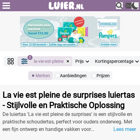
2
la-vie-est-pleine
Prijs
Kortingspercentage
Merken
Aanbiedingen
Prijzen
Producten
Filter
La vie est pleine de surprises luiertas
Reset alle filters
- Stijlvolle en Praktische Oplossing
De luiertas 'La vie est pleine de surprises' is een stijlvolle en
praktische schoudertas, perfect voor ouders onderweg. Met
Merk
Reset
een fijn ontwerp en handige vakken voor
Lees meer
babybenodigdheden.