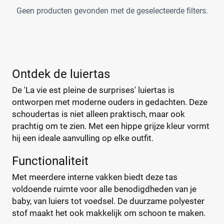
Geen producten gevonden met de geselecteerde filters.
la-vie-est-pleine
(0)
Bambino Mio
(2)
A Little Lovely Company
(5)
ABC Design
(26)
Ontdek de luiertas
ATMOSPHERA
(1)
BABY ON BOARD
De 'La vie est pleine de surprises' luiertas is
(4)
ontworpen met moderne ouders in gedachten. Deze
Baby Ono
(1)
schoudertas is niet alleen praktisch, maar ook
+123 meer
▼
Baby Roll
(5)
prachtig om te zien. Met een hippe grijze kleur vormt
Babymel
(9)
hij een ideale aanvulling op elke outfit.
Babymoov
(15)
Prijs
Functionaliteit
Badabulle
(5)
€
€
Beaba
(19)
Met meerdere interne vakken biedt deze tas
Beagles
(6)
voldoende ruimte voor alle benodigdheden van je
baby, van luiers tot voedsel. De duurzame polyester
Beagles Gandia
(2)
Kortingspercentage
stof maakt het ook makkelijk om schoon te maken.
BEARTOP
(1)