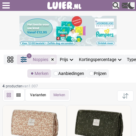
1
Noppies
Prijs
Kortingspercentage
Type
Merken
Aanbiedingen
Prijzen
Producten
4
producten
van
1.007
Filter
Reset alle filters
Varianten
Merken
Merk
Reset