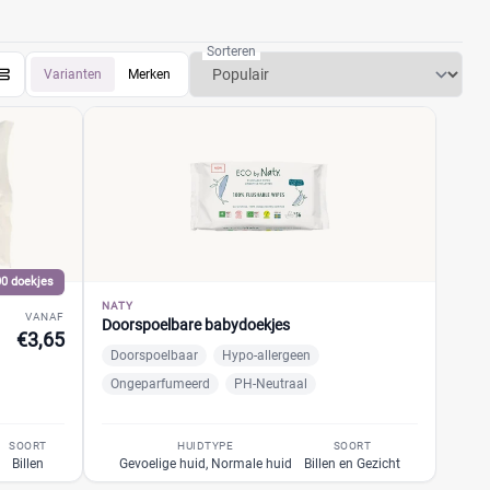
ingen en bestel.
Sorteren
Varianten
Merken
00 doekjes
NATY
VANAF
Doorspoelbare babydoekjes
€3,65
Doorspoelbaar
Hypo-allergeen
Ongeparfumeerd
PH-Neutraal
SOORT
HUIDTYPE
SOORT
Billen
Gevoelige huid, Normale huid
Billen en Gezicht