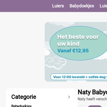
Luiers
Babydoekjes
Lui
Producten
Naty Babyd
Categorie
Naty heeft versch
doorspoelen. Ook
Babydoekjes