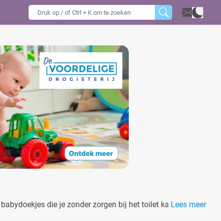
babydoekjes die je zonder zorgen bij het toilet kan
Lees meer
t tegen kan. De babydoekjes van Naty zijn gemaakt van