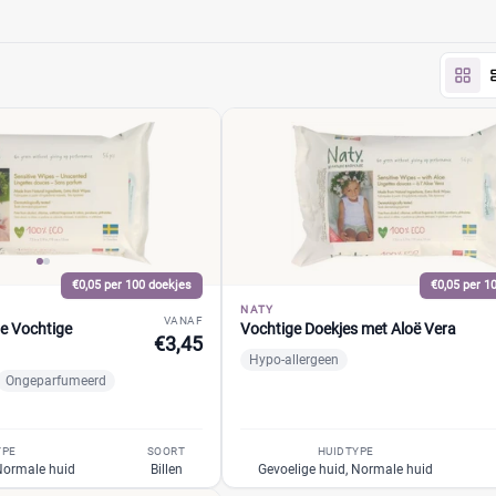
nieuwbaar materiaal met 98,5% zuiver water. Vergelijk de aanbied
€0,05 per 100 doekjes
€0,05 per 1
NATY
VANAF
e Vochtige
Vochtige Doekjes met Aloë Vera
€3,45
Hypo-allergeen
Ongeparfumeerd
YPE
SOORT
HUIDTYPE
 Normale huid
Billen
Gevoelige huid, Normale huid