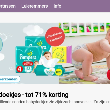
ertassen
Luieremmers
Info
oekjes - tot 71% korting
illende soorten babydoekjes zie zijdezacht aanvoelen. Zo zijn er 
 zijn er ongeparfumeerde doekjes indien jouw kindje hier slech