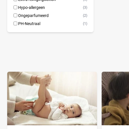
Hypo-allergeen
(3)
Ongeparfumeerd
(2)
PH-Neutraal
(1)