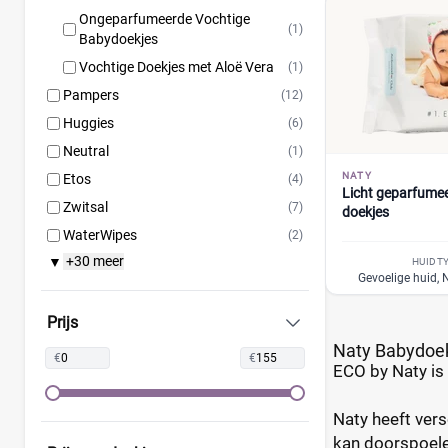
Ongeparfumeerde Vochtige
(1)
Babydoekjes
Vochtige Doekjes met Aloë Vera
(1)
Pampers
(12)
Huggies
(6)
Neutral
(1)
NATY
Etos
(4)
Licht geparfumee
Zwitsal
(7)
doekjes
WaterWipes
(2)
+30 meer
▼
Albert Heijn
(9)
HUIDT
Gevoelige huid,
Attitude
(1)
Bambo Nature
(2)
Prijs
Bonbébé
(5)
Naty Babydoe
€
€
ECO by Naty is
Bumblies
(2)
Confy
(2)
Naty heeft vers
Dermo Care
(1)
kan doorspoelen