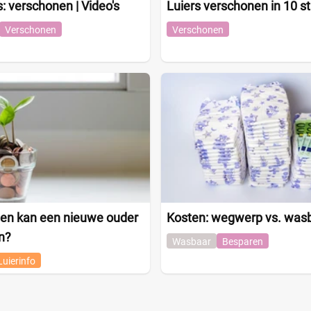
s: verschonen | Video's
Luiers verschonen in 10 s
Verschonen
Verschonen
en kan een nieuwe ouder
Kosten: wegwerp vs. wasb
n?
Wasbaar
Besparen
Luierinfo