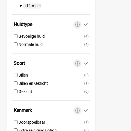
+11 meer
▼
Huidtype
Gevoelige huid
(4)
Normale huid
(4)
Soort
Billen
(3)
Billen en Gezicht
(1)
Gezicht
(0)
Kenmerk
Doorspoelbaar
(1)
Extra reinigingslotion
(0)