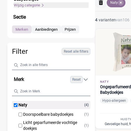
Naty
natuurlijk en her
Wijzig categorie
Sectie
4
varianten
van
106
Merken
Aanbiedingen
Prijzen
Filter
Reset alle filters
Merk
Reset
NATY
Ongeparfumeerd
Babydoekjes
Hypo-allergeen
Naty
(4)
Doorspoelbare babydoekjes
(1)
HUIDT
Licht geparfumeerde vochtige
Gevoelige huid,
(1)
doekjes