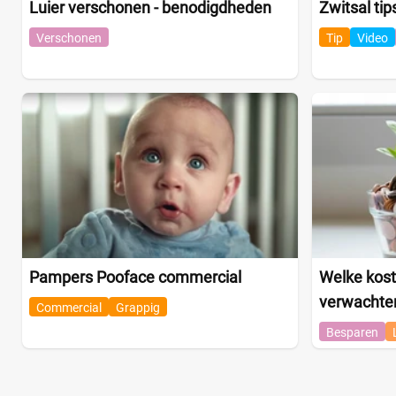
Luier verschonen - benodigdheden
Zwitsal tip
Verschonen
Tip
Video
Pampers Pooface commercial
Welke kost
verwachte
Commercial
Grappig
Besparen