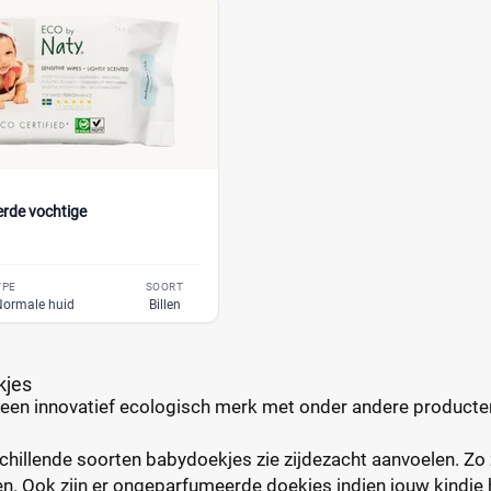
rde vochtige
YPE
SOORT
 Normale huid
Billen
kjes
 een innovatief ecologisch merk met onder andere producte
chillende soorten babydoekjes zie zijdezacht aanvoelen. Zo z
. Ook zijn er ongeparfumeerde doekjes indien jouw kindje h