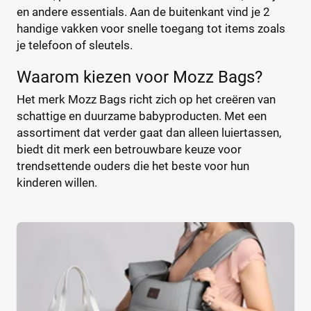
Bébé-Jou
(2)
%
%
en andere essentials. Aan de buitenkant vind je 2
Bébécar
(7)
handige vakken voor snelle toegang tot items zoals
je telefoon of sleutels.
Bilbao
(1)
Bugaboo
(22)
Waarom kiezen voor Mozz Bags?
Type
ByKay
(13)
Het merk Mozz Bags richt zich op het creëren van
Calgary
Handtas
(1)
(0)
schattige en duurzame babyproducten. Met een
CamCam
Luier etui
(9)
(0)
assortiment dat verder gaat dan alleen luiertassen,
Caramel et Cie
Organizer
(2)
(0)
biedt dit merk een betrouwbare keuze voor
CaravanBag
Rugtas
(1)
(0)
trendsettende ouders die het beste voor hun
kinderen willen.
Charm London
Schoudertas
(1)
(0)
Chicago
(1)
CHILDHOME
(31)
Kleur
CHILDHOME Vilten
(1)
Chipolino
(3)
Cowboysbag
(18)
Beige
(0)
Cybex
(12)
Blauw
(0)