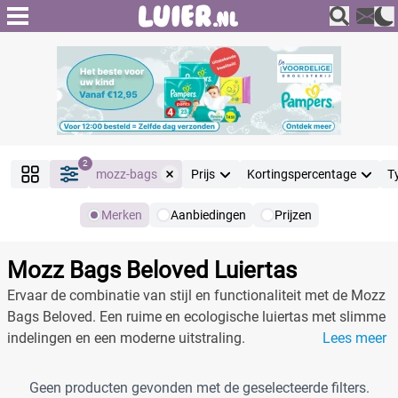
2
mozz-bags
Prijs
Kortingspercentage
T
Merken
Aanbiedingen
Prijzen
Producten
Filter
Mozz Bags Beloved Luiertas
Reset alle filters
Ervaar de combinatie van stijl en functionaliteit met de Mozz
Bags Beloved. Een ruime en ecologische luiertas met slimme
indelingen en een moderne uitstraling.
Lees meer
Merk
Reset
Geen producten gevonden met de geselecteerde filters.