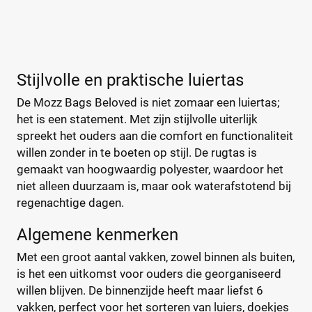
mozz-bags
(0)
Bambino Mio
(2)
A Little Lovely Company
(5)
Stijlvolle en praktische luiertas
ABC Design
(26)
De Mozz Bags Beloved is niet zomaar een luiertas;
ATMOSPHERA
(1)
het is een statement. Met zijn stijlvolle uiterlijk
BABY ON BOARD
(4)
spreekt het ouders aan die comfort en functionaliteit
Baby Ono
(1)
willen zonder in te boeten op stijl. De rugtas is
+123 meer
▼
Baby Roll
(5)
gemaakt van hoogwaardig polyester, waardoor het
Babymel
(9)
niet alleen duurzaam is, maar ook waterafstotend bij
regenachtige dagen.
Babymoov
(15)
Prijs
Badabulle
(5)
€
€
Algemene kenmerken
Beaba
(19)
Met een groot aantal vakken, zowel binnen als buiten,
Beagles
(6)
is het een uitkomst voor ouders die georganiseerd
Beagles Gandia
(2)
willen blijven. De binnenzijde heeft maar liefst 6
Kortingspercentage
BEARTOP
(1)
vakken, perfect voor het sorteren van luiers, doekjes