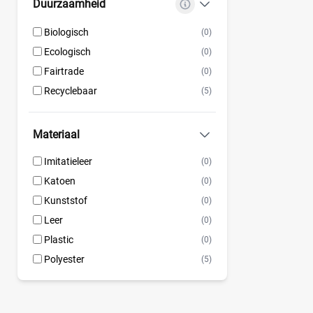
Duurzaamheid
Moon™ 4ever Messenger
(2)
Biologisch
(0)
Moon™ KaryMe
(2)
Ecologisch
(0)
Mozzbags
(17)
Fairtrade
(0)
Muifa
(1)
Recyclebaar
(5)
Mutsy
(31)
NAJELL
(3)
Materiaal
Name it
(1)
Nijntje
(1)
Imitatieleer
(0)
Nobodinoz
(25)
Katoen
(0)
Noppies
(4)
Kunststof
(0)
Nuna
(2)
Leer
(0)
Nuuroo
(1)
Plastic
(0)
PABOBO luiertas
(1)
Polyester
(5)
Pacor Snake
(1)
Parijs BEABA
(7)
pasito a pasito
(17)