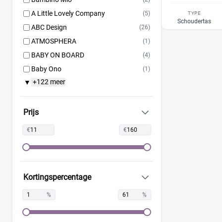
A Little Lovely Company
(5)
TYPE
Schoudertas
ABC Design
(26)
ATMOSPHERA
(1)
BABY ON BOARD
(4)
Baby Ono
(1)
+122 meer
▼
Baby Roll
(5)
Babymel
(9)
Babymoov
(15)
Prijs
Badabulle
(5)
€
€
Beaba
(19)
Beagles
(6)
Beagles Gandia
(2)
Kortingspercentage
BEARTOP
(1)
Bébé-Jou
(2)
%
%
Bébécar
(7)
Bilbao
(1)