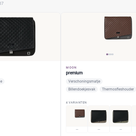
07
MOON
premium
je
Verschoningsmatje
Billendoekjesvak
Thermosfleshouder
4 VARIANTEN
—
—
—