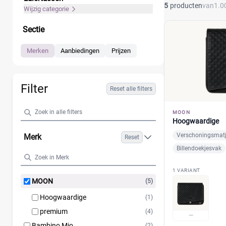
5
producten
van
1.0
Wijzig categorie
Sectie
Merken
Aanbiedingen
Prijzen
Filter
Reset alle filters
MOON
Hoogwaardige
Verschoningsmat
Merk
Reset
Billendoekjesvak
1 VARIANT
MOON
(5)
Hoogwaardige
(1)
premium
(4)
—
Bambino Mio
(2)