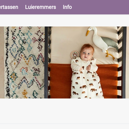
ertassen
Luieremmers
Info