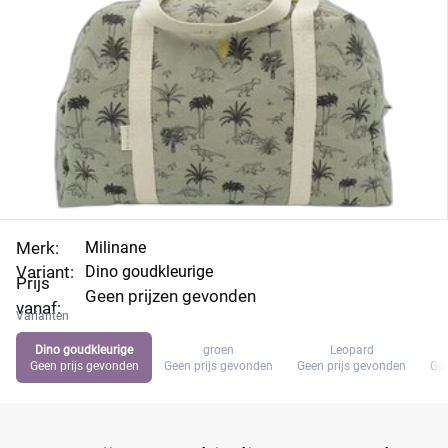
Merk:
Milinane
Variant:
Dino goudkleurige
Prijs
Geen prijzen gevonden
vanaf:
Varianten
Dino goudkleurige
groen
Leopard
Geen prijs gevonden
Geen prijs gevonden
Geen prijs gevonden
Gee