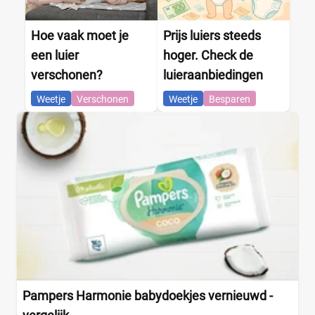
Hoe vaak moet je
Prijs luiers steeds
een luier
hoger. Check de
verschonen?
luieraanbiedingen
Weetje
Verschonen
Weetje
Besparen
Pampers Harmonie babydoekjes vernieuwd -