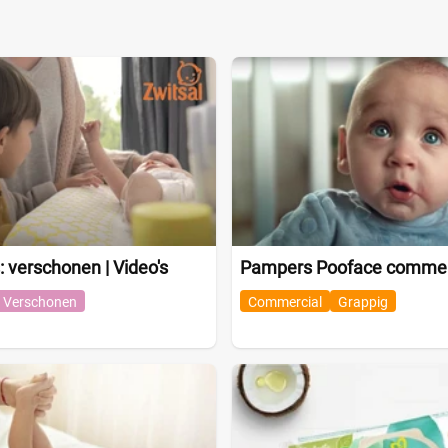
: verschonen | Video's
Pampers Pooface commer
Verschonen
Commercial
Grappig