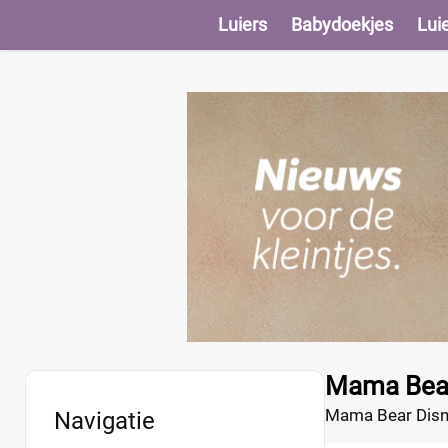
Luiers
Babydoekjes
Lui
Mama Bear
Mama Bear Disne
Navigatie
natuurlijke ingr