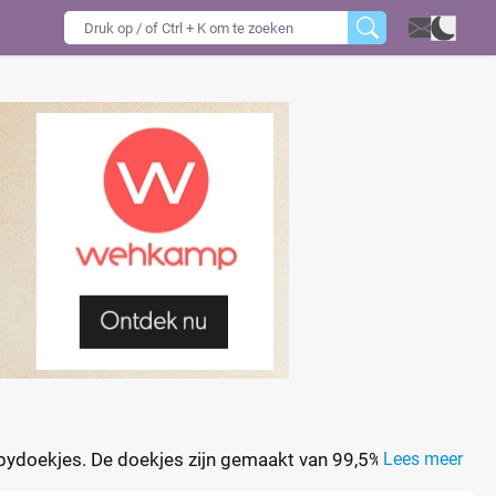
ydoekjes. De doekjes zijn g
emaakt van 99,5%
Lees meer
or veel plezier en sensatie zorgen.
Bekijk alle