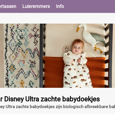
ertassen
Luieremmers
Info
 Disney Ultra zachte babydoekjes
y Ultra zachte babydoekjes zijn biologisch afbreekbare bab
ediënten en voorzien van d
e populairste Disney-figuren die vo