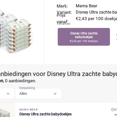
vind eenvoudig de laagste prijs.
Merk:
Mama Bear
Variant:
Disney Ultra zachte b
Prijs
€2,43 per 100 doekj
vanaf:
Varianten
Disney Ultra zachte
babydoekjes
€2,43 per 100 doekjes
anbiedingen voor Disney Ultra zachte bab
on
,
0 aanbiedingen.
Verpakking
Alles
V
MAMA BEAR
Disney Ultra zachte babydoekjes
w