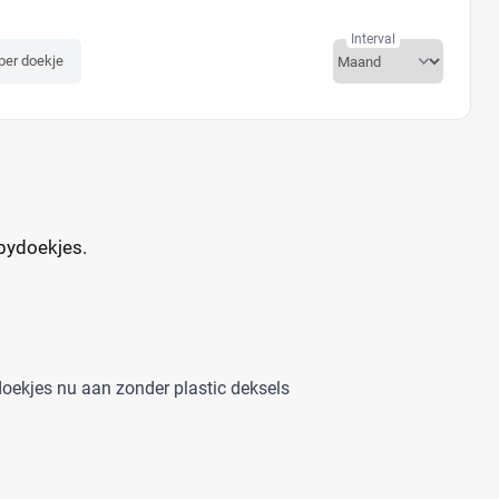
Interval
 per doekje
abydoekjes.
doekjes nu aan zonder plastic deksels