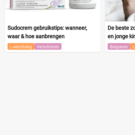
Sudocrem gebruikstips: wanneer,
De beste zo
waar & hoe aanbrengen
en jonge k
Luieruitslag
Verschonen
Besparen
L