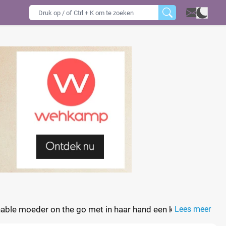
nable moeder on the go met in haar hand een koffie to
Lees meer
in schoudertas. Perfect voor drukbezette moeders