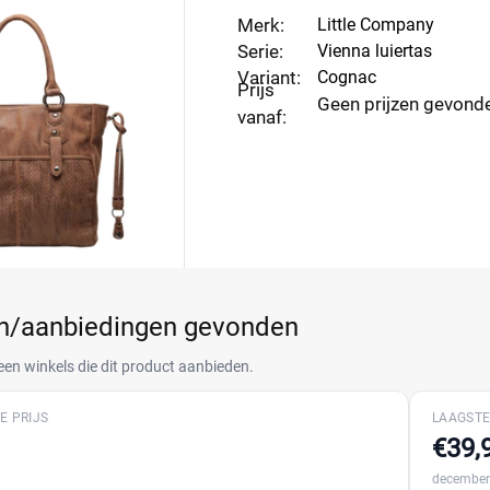
Merk:
Little Company
Serie:
Vienna luiertas
Variant:
Cognac
Prijs
Geen prijzen gevond
vanaf:
en/aanbiedingen gevonden
een winkels die dit product aanbieden.
E PRIJS
LAAGSTE
€39,
december