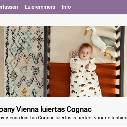
ertassen
Luieremmers
Info
pany Vienna luiertas Cognac
y Vienna luiertas Cognac luiertas is perfect voor de fashio
eleverde schouderband kan je de tas eenvoudig veranderen 