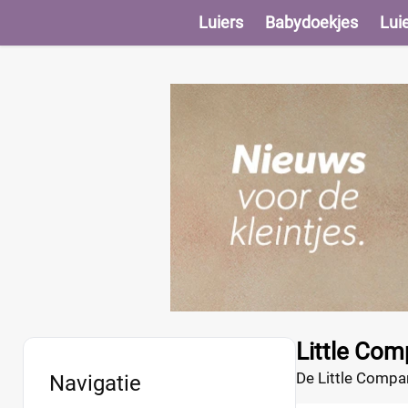
Luiers
Babydoekjes
Lui
Little Com
De Little Compan
Navigatie
go. Met de bijg