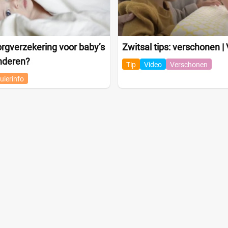
rgverzekering voor baby’s
Zwitsal tips: verschonen | 
inderen?
Tip
Video
Verschonen
uierinfo