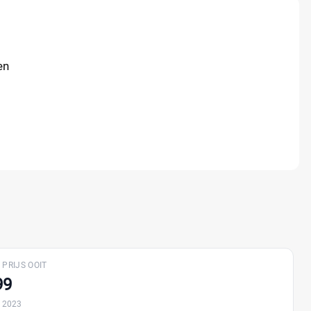
en
 PRIJS OOIT
99
 2023