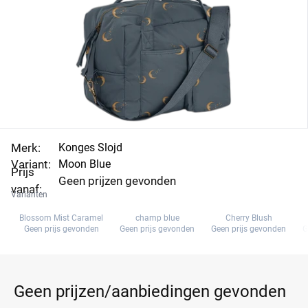
Merk:
Konges Slojd
Variant:
Moon Blue
Prijs
Geen prijzen gevonden
vanaf:
Varianten
Blossom Mist Caramel
champ blue
Cherry Blush
Geen prijs gevonden
Geen prijs gevonden
Geen prijs gevonden
G
Geen prijzen/aanbiedingen gevonden