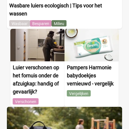
Wasbare luiers ecologisch | Tips voor het
wassen
Wasbaar
Besparen
Milieu
Luier verschonen op
Pampers Harmonie
het fornuis onder de
babydoekjes
afzuigkap: handig of
vernieuwd - vergelijk
gevaarlijk?
Vergelijken
Verschonen