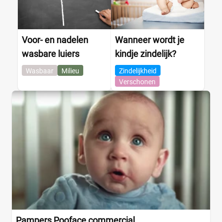
Voor- en nadelen
Wanneer wordt je
wasbare luiers
kindje zindelijk?
Wasbaar
Milieu
Zindelijkheid
Verschonen
Pampers Pooface commercial