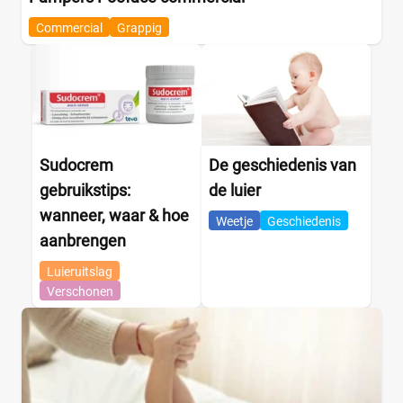
Commercial
Grappig
Sudocrem
De geschiedenis van
gebruikstips:
de luier
wanneer, waar & hoe
Weetje
Geschiedenis
aanbrengen
Luieruitslag
Verschonen