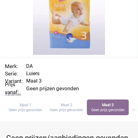
Merk:
DA
Serie:
Luiers
Variant:
Maat 3
Prijs
Geen prijzen gevonden
vanaf:
Varianten
Maat 1
Maat 2
Maat 3
Geen prijs gevonden
Geen prijs gevonden
Geen prijs gevonden
Gee