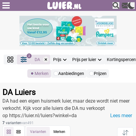
2
DA
Prijs
Prijs per luier
Kortingspercen
Merken
Aanbiedingen
Prijzen
Producten
Filter
DA Luiers
Reset alle filters
DA had een eigen huismerk luier, maar deze wordt niet meer
verkocht. Kijk voor alle luiers die DA nu verkoopt
op https://luier.nl/luiers?winkel=da
Lees meer
Merk
Reset
7
varianten
van
491
Varianten
Merken