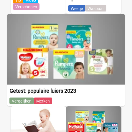
Tip
Video
Kenmerk
Verschonen
Weetje
Wasbaar
Milieuvriendelijk
(0)
Ongeparfumeerd
(0)
Urine-indicator
(0)
Geslacht
Jongen
(0)
Jongen en meisje
(7)
Meisje
(0)
Getest: populaire luiers 2023
Winkel
Vergelijken
Merken
Drogist
(0)
Etos
(0)