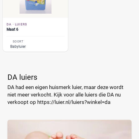
Muumi
(10)
Soort
Naty
(10)
Babyluier
(7)
Pura
(9)
DA
·
LUIERS
Luierbroekje
(0)
Maat 6
Rascal + Friends
(11)
Nachtluier
(0)
SweetCare
(16)
SOORT
Zwemluier
(0)
Babyluier
Teddy Care
(3)
Tidoo
(8)
Gewicht kind
Toujours
(5)
Trekpleister
(4)
DA luiers
Wiona
(4)
DA had een eigen huismerk luier, maar deze wordt
niet meer verkocht. Kijk voor alle luiers die DA nu
0
20
40
60
verkoopt op https://luier.nl/luiers?winkel=da
Verpakking
Maandbox
(0)
Standaard pak
(0)