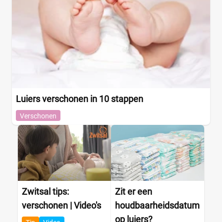
Voordeelpak
(0)
Voorraadbox
(0)
Maat
0
(0)
Luiers verschonen in 10 stappen
1
(1)
Verschonen
13+
(0)
14+
(0)
2
(1)
2-15+
(0)
2-3
(0)
Zwitsal tips:
Zit er een
+26 meer
▼
verschonen | Video's
houdbaarheidsdatum
op luiers?