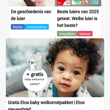
Kruidvat
(0)
Trekpleister
De geschiedenis van
Beste luiers van 2025
(0)
Supermarkt
de luier
getest. Welke luier is
(0)
Albert Heijn
(0)
het beste?
Weetje
Geschiedenis
Aldi
(0)
Vergelijken
Merken
Boon's Markt
(0)
Dekamarkt
(0)
+9 meer
▼
Webshop
(0)
Amazon
(0)
Babydrogist
(0)
BigGreenSmile
(0)
Bol
(0)
+9 meer
▼
Gratis Etos baby welkomstpakket | Etos
nieuwsbrief