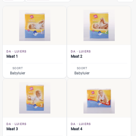
DA
(7)
Luiers
(7)
Maat 1
(1)
Maat 2
(1)
Maat 3
(1)
DA
·
LUIERS
DA
·
LUIERS
Maat 4
(1)
Maat 1
Maat 2
Maat 4+
(1)
SOORT
SOORT
Maat 5
Babyluier
Babyluier
(1)
Maat 6
(1)
Pampers
(104)
Huggies
(35)
Etos
(32)
Zwitsal
(7)
Albert Heijn
(31)
DA
·
LUIERS
DA
·
LUIERS
Maat 3
Maat 4
Attitude
(6)