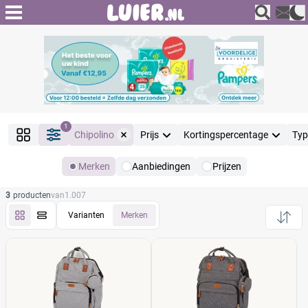
1
Chipolino
Prijs
Kortingspercentage
Typ
Merken
Aanbiedingen
Prijzen
Producten
3
producten
van
1.007
Filter
Reset alle filters
Varianten
Merken
Merk
Reset