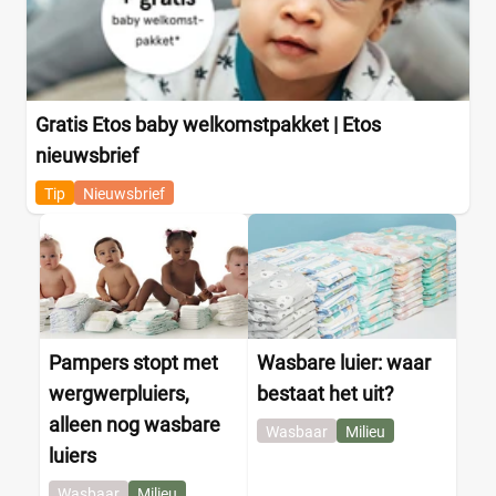
Gratis Etos baby welkomstpakket | Etos
nieuwsbrief
Tip
Nieuwsbrief
Pampers stopt met
Wasbare luier: waar
wergwerpluiers,
bestaat het uit?
alleen nog wasbare
Wasbaar
Milieu
luiers
Wasbaar
Milieu