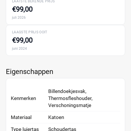
LAATSTE BEKENDE PRIJS
€99,00
juli 2026
LAAGSTE PRIJS OOIT
€99,00
juni 2024
Eigenschappen
Billendoekjesvak,
Kenmerken
Thermosfleshouder,
Verschoningsmatje
Materiaal
Katoen
Type luiertas
Schoudertas