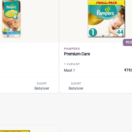
€0,3
PAMPERS
Premium Care
1 VARIANT
€19,
Maat 1
SOORT
SOORT
Babyluier
Babyluier