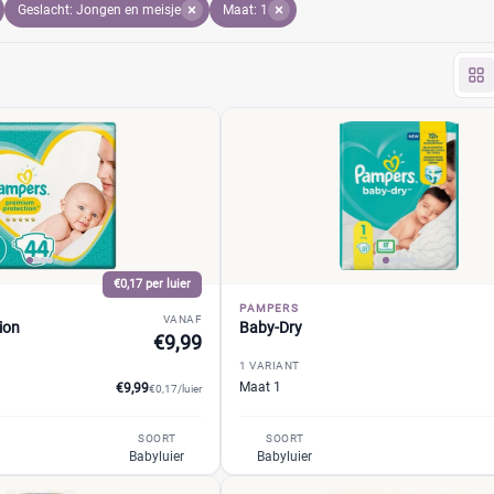
Geslacht: Jongen en meisje
Maat: 1
€0,17 per luier
PAMPERS
VANAF
ion
Baby-Dry
€9,99
1 VARIANT
Maat 1
€9,99
€0,17/luier
SOORT
SOORT
Babyluier
Babyluier