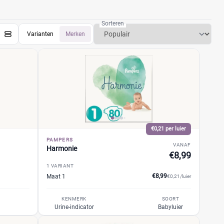
Sorteren
Varianten
Merken
€0,21 per luier
PAMPERS
VANAF
Harmonie
€8,99
1 VARIANT
€8,99
Maat 1
€0,21/luier
KENMERK
SOORT
Urine-indicator
Babyluier