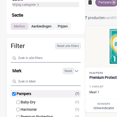
Pampers
Wijzig categorie
Sectie
7
producten
van
491
Merken
Aanbiedingen
Prijzen
Filter
Reset alle filters
Merk
Reset
PAMPERS
Premium Protect
1 VARIANT
Maat 1
Pampers
(7)
Baby-Dry
(1)
KENMERK
Urine-indicator
Harmonie
(1)
Premium Protection
(1)