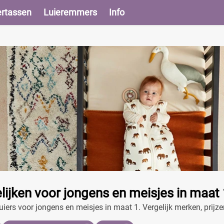
ertassen
Luieremmers
Info
elijken voor jongens en meisjes in maat
uiers voor jongens en meisjes in maat 1. Vergelijk merken, prij