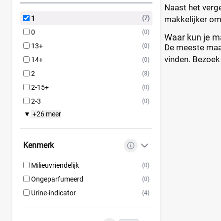
Naast het verge
1
makkelijker om
(7)
0
(0)
Waar kun je ma
13+
(0)
De meeste maat 
vinden. Bezoek 
14+
(0)
2
(8)
2-15+
(0)
2-3
(0)
+26 meer
▼
Kenmerk
Milieuvriendelijk
(0)
Ongeparfumeerd
(0)
Urine-indicator
(4)