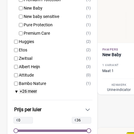
New Baby
(1)
New baby sensitive
(1)
Pure Protection
(1)
Premium Care
(1)
Huggies
(2)
Etos
(2)
PAMPERS
New Baby
Zwitsal
(1)
1 VARIANT
Albert Heijn
(3)
Maat 1
Attitude
(0)
Bambo Nature
(1)
KENMERK
Urine-indicator
+26 meer
▼
Bebino
(1)
Bonbébé
(1)
Bumblies
(0)
Prijs per luier
Confy
(1)
€
€
DA
(1)
Dodot
(1)