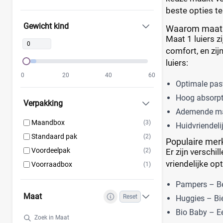
beste opties te
Tidoo
(0)
Gewicht kind
Waarom maat 1
Toujours
(0)
Maat 1 luiers z
Trekpleister
(0)
comfort, en zij
Wiona
(0)
luiers:
0
20
40
60
Optimale pas
Hoog absorpt
Verpakking
Ademende mat
Maandbox
(3)
Huidvriendeli
Standaard pak
(2)
Populaire mer
Voordeelpak
Er zijn verschi
(2)
vriendelijke op
Voorraadbox
(1)
Pampers – Be
Maat
Reset
Huggies – Bie
Bio Baby – Ee