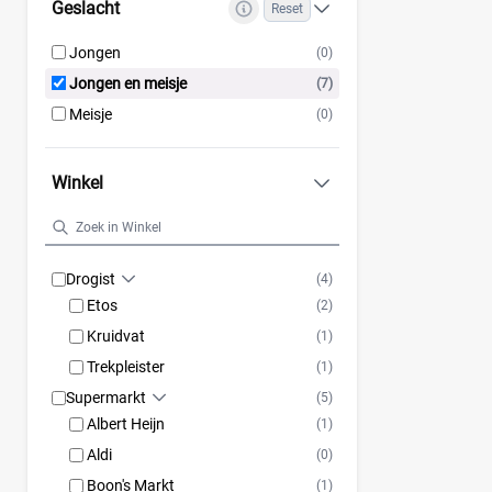
Geslacht
Reset
Jongen
(0)
Jongen en meisje
(7)
Meisje
(0)
Winkel
Drogist
(4)
Etos
(2)
Kruidvat
(1)
Trekpleister
(1)
Supermarkt
(5)
Albert Heijn
(1)
Aldi
(0)
Boon's Markt
(1)