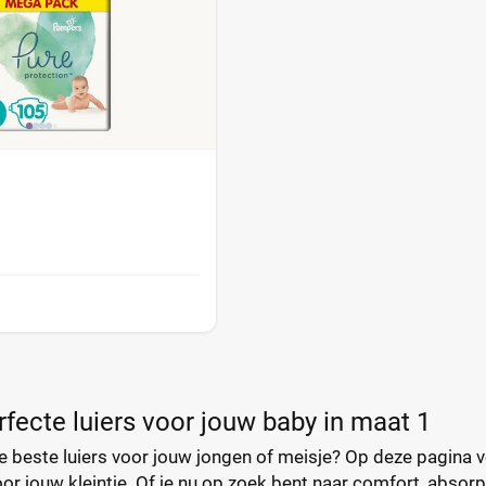
rfecte luiers voor jouw baby in maat 1
 beste luiers voor jouw jongen of meisje? Op deze pagina verg
r jouw kleintje. Of je nu op zoek bent naar comfort, absorp