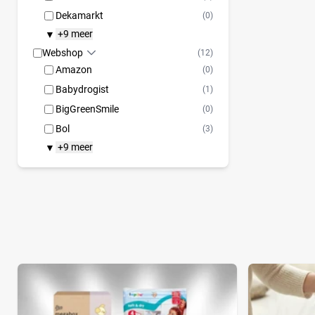
Dekamarkt
(0)
+9 meer
▼
Webshop
(12)
Amazon
(0)
Babydrogist
(1)
BigGreenSmile
(0)
Bol
(3)
+9 meer
▼