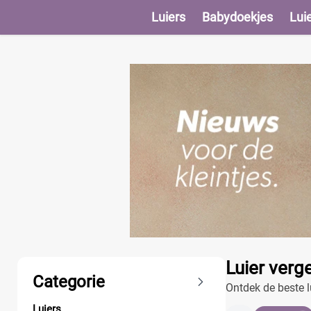
Luiers
Babydoekjes
Lui
Producten
Luier verg
Categorie
Ontdek de beste l
Luiers