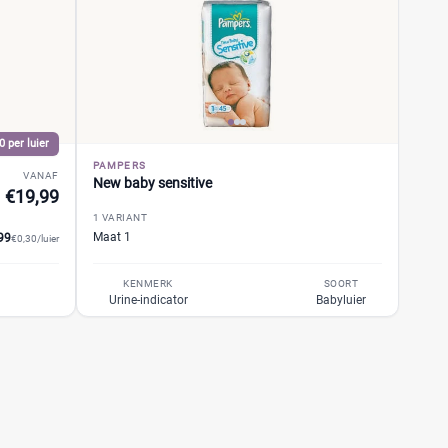
0 per luier
PAMPERS
VANAF
New baby sensitive
€19,99
1 VARIANT
Maat 1
99
€0,30/luier
KENMERK
SOORT
Urine-indicator
Babyluier