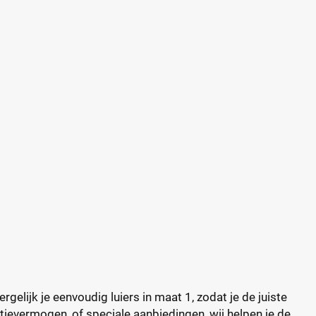
elijk je eenvoudig luiers in maat 1, zodat je de juiste
tievermogen, of speciale aanbiedingen, wij helpen je de