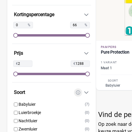
Dotties
(0)
Kortingspercentage
Europrofit
(0)
GhaZoo
(0)
%
%
Jumbo
(1)
Kruidvat
(2)
PAMPERS
Libero
(1)
Pure Protection
Prijs
Lillydoo
(2)
1 VARIANT
€
€
Lupilu
(1)
Maat 1
Magics
(1)
SOORT
Mamia
(0)
Babyluier
Muumi
(1)
Soort
Naty
(1)
Babyluier
(7)
Pura
(1)
Luierbroekje
(0)
Vind de pe
Rascal + Friends
(1)
Nachtluier
(0)
SweetCare
Op zoek naar de
(1)
Zwemluier
(0)
keuze maakt voo
Teddy Care
(0)