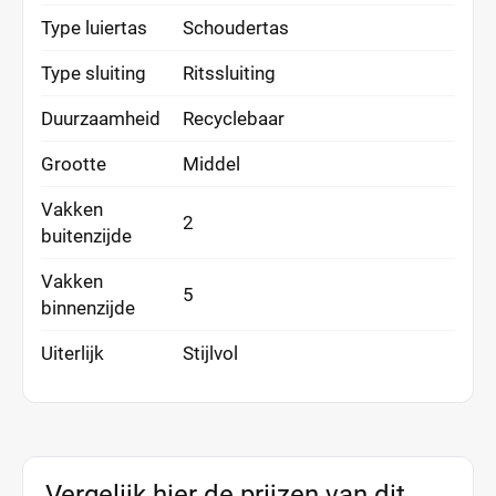
Type luiertas
Schoudertas
Type sluiting
Ritssluiting
Duurzaamheid
Recyclebaar
Grootte
Middel
Vakken
2
buitenzijde
Vakken
5
binnenzijde
Uiterlijk
Stijlvol
Vergelijk hier de prijzen van dit