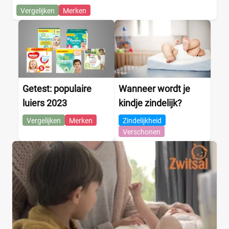
Webshop
(0)
Vergelijken
Merken
Amazon
(0)
Babydrogist
(0)
BigGreenSmile
(0)
Bol
(0)
+9 meer
▼
Getest: populaire
Wanneer wordt je
luiers 2023
kindje zindelijk?
Vergelijken
Merken
Zindelijkheid
Verschonen