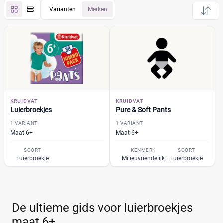
Varianten
Merken
Pampers
(0)
Huggies
(0)
Etos
(0)
Zwitsal
(0)
Albert Heijn
(0)
Attitude
(0)
KRUIDVAT
Bambo Nature
KRUIDVAT
(0)
Luierbroekjes
Pure & Soft Pants
+26 meer
▼
Bebino
(0)
1 VARIANT
1 VARIANT
Bonbébé
(0)
Maat 6+
Maat 6+
Bumblies
(0)
Prijs per luier
SOORT
KENMERK
SOORT
Confy
(0)
Luierbroekje
Milieuvriendelijk
Luierbroekje
€
€
DA
(0)
Dodot
(0)
Dotties
(0)
De ultieme gids voor luierbroekjes
Kortingspercentage
Europrofit
(0)
maat 6+