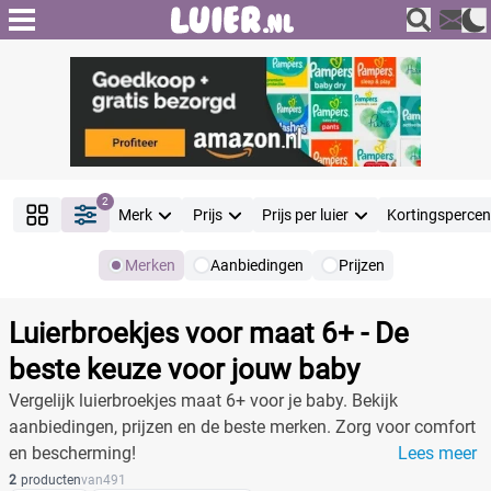
2
Merk
Prijs
Prijs per luier
Kortingsperce
Merken
Aanbiedingen
Prijzen
Producten
Filter
Luierbroekjes voor maat 6+ - De
Reset alle filters
beste keuze voor jouw baby
Vergelijk luierbroekjes maat 6+ voor je baby. Bekijk
aanbiedingen, prijzen en de beste merken. Zorg voor comfort
Merk
en bescherming!
Lees meer
2
producten
van
491