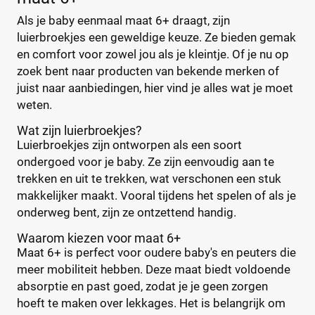
GhaZoo
(0)
%
%
Als je baby eenmaal maat 6+ draagt, zijn
Jumbo
(0)
luierbroekjes een geweldige keuze. Ze bieden gemak
Kruidvat
(2)
en comfort voor zowel jou als je kleintje. Of je nu op
Libero
(0)
zoek bent naar producten van bekende merken of
Prijs
Lillydoo
(0)
juist naar aanbiedingen, hier vind je alles wat je moet
€
€
weten.
Lupilu
(0)
Magics
(0)
Wat zijn luierbroekjes?
Luierbroekjes zijn ontworpen als een soort
Mamia
(0)
ondergoed voor je baby. Ze zijn eenvoudig aan te
Muumi
(0)
Soort
Reset
trekken en uit te trekken, wat verschonen een stuk
Naty
(0)
makkelijker maakt. Vooral tijdens het spelen of als je
Babyluier
(4)
Pura
(0)
onderweg bent, zijn ze ontzettend handig.
Luierbroekje
(2)
Rascal + Friends
(0)
Waarom kiezen voor maat 6+
Nachtluier
(0)
SweetCare
(0)
Maat 6+ is perfect voor oudere baby's en peuters die
Zwemluier
(0)
Teddy Care
(0)
meer mobiliteit hebben. Deze maat biedt voldoende
Tidoo
(0)
absorptie en past goed, zodat je je geen zorgen
Gewicht kind
hoeft te maken over lekkages. Het is belangrijk om
Toujours
(0)