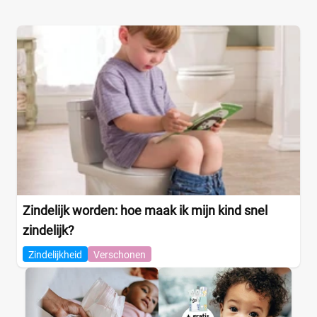
1
(0)
13+
(2)
14+
(0)
2
(0)
2-15+
(0)
+26 meer
▼
Kenmerk
Milieuvriendelijk
(1)
Ongeparfumeerd
(0)
Zindelijk worden: hoe maak ik mijn kind snel
Urine-indicator
(0)
zindelijk?
Zindelijkheid
Verschonen
Geslacht
Jongen
(0)