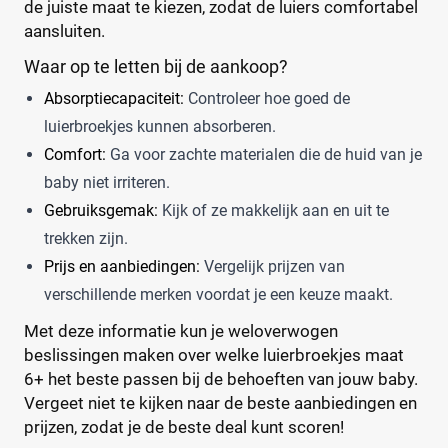
de juiste maat te kiezen, zodat de luiers comfortabel
Trekpleister
(0)
aansluiten.
Wiona
(0)
Waar op te letten bij de aankoop?
0
20
40
60
Absorptiecapaciteit:
Controleer hoe goed de
luierbroekjes kunnen absorberen.
Verpakking
Comfort:
Ga voor zachte materialen die de huid van je
Maandbox
(0)
baby niet irriteren.
Standaard pak
(0)
Gebruiksgemak:
Kijk of ze makkelijk aan en uit te
Voordeelpak
(0)
trekken zijn.
Voorraadbox
(0)
Prijs en aanbiedingen:
Vergelijk prijzen van
verschillende merken voordat je een keuze maakt.
Maat
Reset
Met deze informatie kun je weloverwogen
beslissingen maken over welke luierbroekjes maat
6+ het beste passen bij de behoeften van jouw baby.
Vergeet niet te kijken naar de beste aanbiedingen en
6+
(2)
prijzen, zodat je de beste deal kunt scoren!
0
(0)