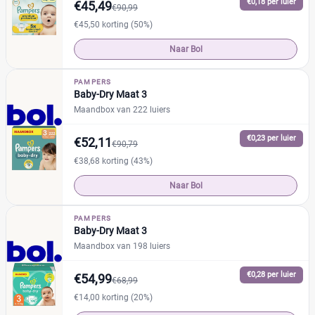
€0,18 per luier
€45,49
€90,99
Drogist
(46)
€45,50 korting (50%)
Etos
(11)
Naar Bol
Kruidvat
(32)
Trekpleister
(3)
PAMPERS
Supermarkt
Baby-Dry Maat 3
(31)
Albert Heijn
Maandbox van 222 luiers
(25)
Aldi
(1)
€0,23 per luier
€52,11
€90,79
Plus
(5)
€38,68 korting (43%)
Webshop
(429)
Bol
Naar Bol
(117)
Amazon
(6)
PAMPERS
Babydrogist
(85)
Baby-Dry Maat 3
BigGreenSmile
(3)
Maandbox van 198 luiers
+7 meer
▼
€0,28 per luier
€54,99
€68,99
€14,00 korting (20%)