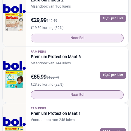
Extra Care Maat 2
+26 meer
▼
Maandbox van 160 luiers
Kenmerk
€0,19 per luier
€29,99
€49,49
€19,50 korting (39%)
Milieuvriendelijk
(3)
Naar Bol
Ongeparfumeerd
(1)
Urine-indicator
(20)
PAMPERS
Premium Protection Maat 6
Maandbox van 144 luiers
Geslacht
€0,60 per luier
€85,99
€109,79
Jongen
(7)
€23,80 korting (22%)
Jongen en meisje
(47)
Meisje
(3)
Naar Bol
PAMPERS
Winkel
Reset
Premium Protection Maat 1
Voorraadbox van 248 luiers