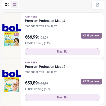
Pampers
(97)
Huggies
(15)
PAMPERS
Premium Protection Maat 4
Etos
(0)
Maandbox van 174 luiers
Zwitsal
(1)
Albert Heijn
(0)
€0,39 per luier
€66,99
€101,99
Attitude
(0)
€35,00 korting (34%)
Bambo Nature
(2)
Naar Bol
+13 meer
▼
Bonbébé
(0)
Confy
(0)
PAMPERS
Premium Protection Maat 2
Dodot
(0)
Prijs per luier
Maandbox van 240 luiers
Jumbo
(0)
€
€
Kruidvat
€0,21 per luier
(0)
€50,89
€101,79
Lupilu
(0)
€50,90 korting (50%)
Mamia
(0)
Naar Bol
Kortingspercentage
Muumi
(1)