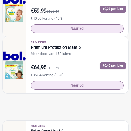
Maandbox
(51)
€0,29 per luier
€59,99
€100,49
Standaard pak
(16)
€40,50 korting (40%)
Voordeelpak
(40)
Naar Bol
Voorraadbox
(10)
PAMPERS
Premium Protection Maat 5
Maat
Maandbox van 152 luiers
€0,43 per luier
€64,95
€100,79
0
(0)
€35,84 korting (36%)
1
(4)
Naar Bol
13+
(0)
14+
(0)
2
(6)
2-15+
(0)
2-3
(0)
HUGGIES