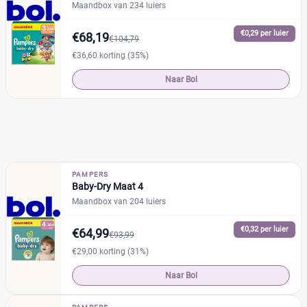
Maandbox van 234 luiers
€0,29 per luier
€68,19
€104,79
€36,60 korting (35%)
Naar Bol
PAMPERS
Baby-Dry Maat 4
Maandbox van 204 luiers
€0,32 per luier
€64,99
€93,99
€29,00 korting (31%)
Naar Bol