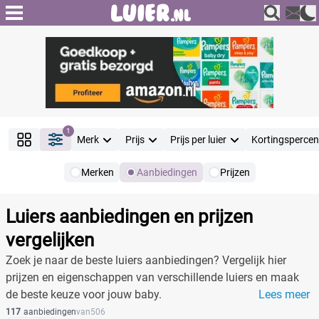
1
Merk
Prijs
Prijs per luier
Kortingsperce
Merken
Aanbiedingen
Prijzen
Producten
Filter
Luiers aanbiedingen en prijzen
Reset alle filters
vergelijken
Zoek je naar de beste luiers aanbiedingen? Vergelijk hier
prijzen en eigenschappen van verschillende luiers en maak
Merk
de beste keuze voor jouw baby.
Lees meer
117
aanbiedingen
van
506