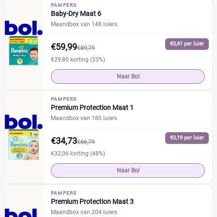
Naty
(1)
%
%
PAMPERS
Baby-Dry Maat 6
Pura
(0)
Maandbox van 148 luiers
Rascal + Friends
(0)
€0,41 per luier
SweetCare
€59,99
(0)
€89,79
Prijs
Trekpleister
(0)
€29,80 korting (33%)
€
€
Naar Bol
PAMPERS
Premium Protection Maat 1
Soort
Maandbox van 180 luiers
Babyluier
(32)
€0,19 per luier
€34,73
€66,79
Luierbroekje
(23)
€32,06 korting (48%)
Nachtluier
(11)
Naar Bol
Zwemluier
(3)
PAMPERS
Premium Protection Maat 3
Verpakking
Maandbox van 204 luiers