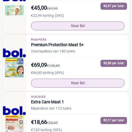
€0,47 per luier
€45,00
€67,99
€22,99 korting (34%)
Naar Bol
PAMPERS
Premium Protection Maat 5+
Voorraadbox van 180 luiers
€0,38 per luier
€69,09
€135,49
€66,40 korting (49%)
Naar Bol
HUGGIES
Extra Care Maat 1
Maandbox van 112 luiers
€0,17 per luier
€18,66
€26,49
€7,83 korting (30%)