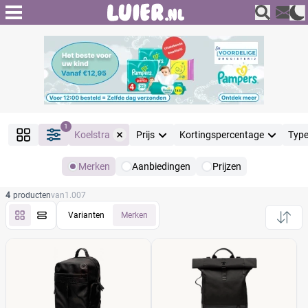
1
Koelstra
Prijs
Kortingspercentage
Typ
Merken
Aanbiedingen
Prijzen
Producten
4
producten
van
1.007
Filter
Reset alle filters
Varianten
Merken
Merk
Reset