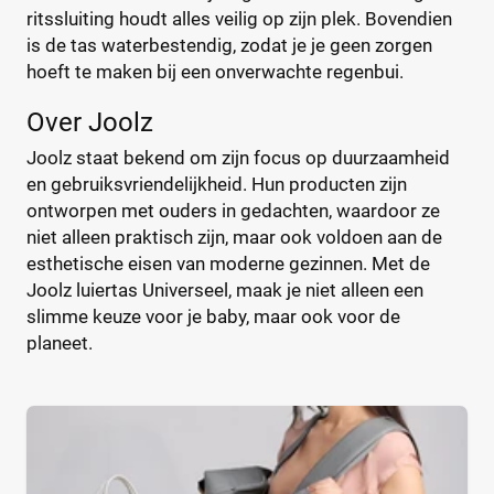
Bébé-Jou
(2)
%
%
ritssluiting houdt alles veilig op zijn plek. Bovendien
Bébécar
(7)
is de tas waterbestendig, zodat je je geen zorgen
hoeft te maken bij een onverwachte regenbui.
Bilbao
(1)
Bugaboo
(22)
Over Joolz
Type
ByKay
(13)
Joolz staat bekend om zijn focus op duurzaamheid
Calgary
Handtas
(1)
(0)
en gebruiksvriendelijkheid. Hun producten zijn
CamCam
Luier etui
(9)
(0)
ontworpen met ouders in gedachten, waardoor ze
Caramel et Cie
Organizer
(2)
(0)
niet alleen praktisch zijn, maar ook voldoen aan de
CaravanBag
Rugtas
(1)
(0)
esthetische eisen van moderne gezinnen. Met de
Joolz luiertas Universeel, maak je niet alleen een
Charm London
Schoudertas
(1)
(0)
slimme keuze voor je baby, maar ook voor de
Chicago
(1)
planeet.
CHILDHOME
(31)
Kleur
CHILDHOME Vilten
(1)
Chipolino
(3)
Cowboysbag
(18)
Beige
(0)
Cybex
(12)
Blauw
(0)