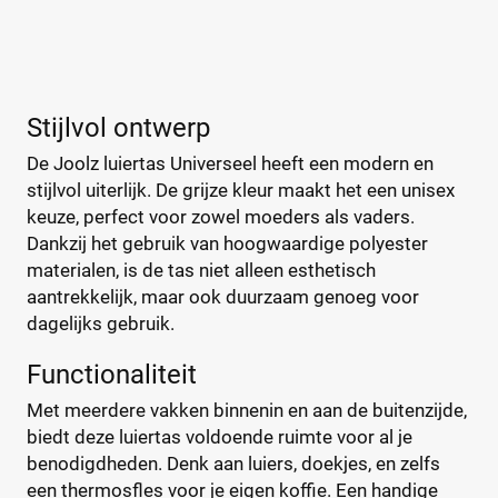
joolz-luiertas
(0)
Bambino Mio
(2)
A Little Lovely Company
(5)
Stijlvol ontwerp
ABC Design
(26)
De Joolz luiertas Universeel heeft een modern en
ATMOSPHERA
(1)
stijlvol uiterlijk. De grijze kleur maakt het een unisex
BABY ON BOARD
(4)
keuze, perfect voor zowel moeders als vaders.
Baby Ono
(1)
Dankzij het gebruik van hoogwaardige polyester
+123 meer
▼
Baby Roll
(5)
materialen, is de tas niet alleen esthetisch
Babymel
(9)
aantrekkelijk, maar ook duurzaam genoeg voor
dagelijks gebruik.
Babymoov
(15)
Prijs
Badabulle
(5)
€
€
Functionaliteit
Beaba
(19)
Met meerdere vakken binnenin en aan de buitenzijde,
Beagles
(6)
biedt deze luiertas voldoende ruimte voor al je
Beagles Gandia
(2)
benodigdheden. Denk aan luiers, doekjes, en zelfs
Kortingspercentage
BEARTOP
(1)
een thermosfles voor je eigen koffie. Een handige