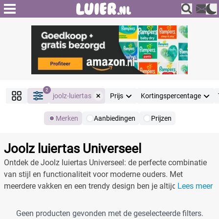
2
joolz-luiertas
Prijs
Kortingspercentage
Merken
Aanbiedingen
Prijzen
Producten
Filter
Joolz luiertas Universeel
Reset alle filters
Ontdek de Joolz luiertas Universeel: de perfecte combinatie
van stijl en functionaliteit voor moderne ouders. Met
meerdere vakken en een trendy design ben je altijd
Lees meer
Merk
Reset
georganiseerd.
Geen producten gevonden met de geselecteerde filters.