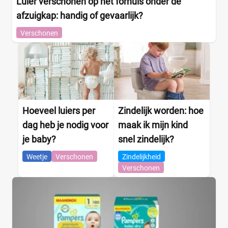
Luier verschonen op het fornuis onder de
afzuigkap: handig of gevaarlijk?
Verschonen
Hoeveel luiers per
Zindelijk worden: hoe
dag heb je nodig voor
maak ik mijn kind
je baby?
snel zindelijk?
Weetje
Verschonen
Zindelijkheid
Verschonen