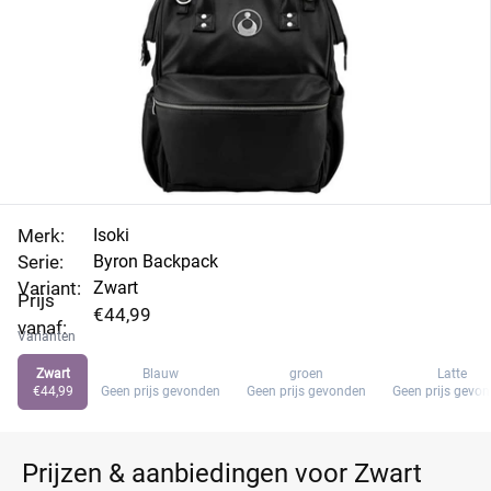
Merk:
Isoki
Serie:
Byron Backpack
Variant:
Zwart
Prijs
€44,99
vanaf:
Varianten
Zwart
Blauw
groen
Latte
€44,99
Geen prijs gevonden
Geen prijs gevonden
Geen prijs gevo
Prijzen & aanbiedingen voor Zwart