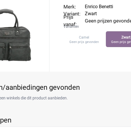
Merk:
Enrico Benetti
Variant:
Zwart
Prijs
Geen prijzen gevond
vanaf:
Varianten
Camel
Zwart
Geen prijs gevonden
Geen prijs g
en/aanbiedingen gevonden
een winkels die dit product aanbieden.
ppen