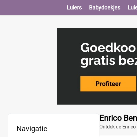
Luiers
Babydoekjes
Lui
Enrico Ben
Ontdek de Enrico 
Navigatie
trendy uitstralin