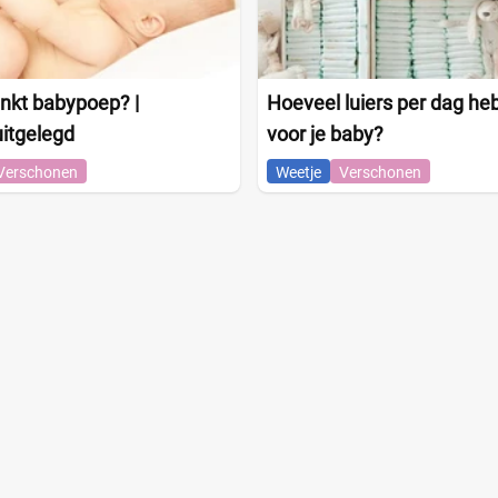
nkt babypoep? |
Hoeveel luiers per dag heb
itgelegd
voor je baby?
Verschonen
Weetje
Verschonen