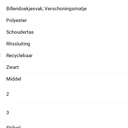
Billendoekjesvak, Verschoningsmatje
Polyester
Schoudertas
Ritssluiting
d
Recyclebaar
Zwart
Middel
2
3
Stijlvol