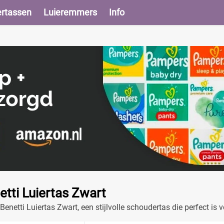
ertassen
Luieremmers
Info
etti Luiertas Zwart
Benetti Luiertas Zwart, een stijlvolle schoudertas die perfect 
g en voldoende opbergruimte.