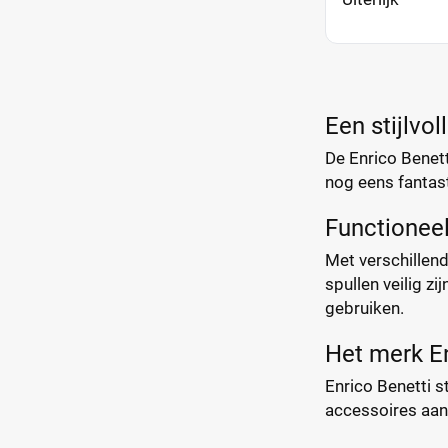
Een stijlvol
De Enrico Benett
nog eens fantasti
Functionee
Met verschillend
spullen veilig z
gebruiken.
Het merk En
Enrico Benetti s
accessoires aan 