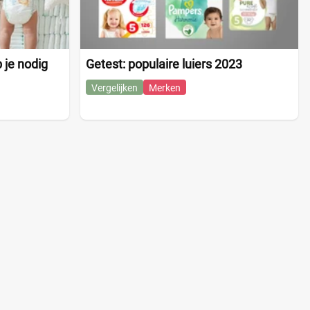
 je nodig
Getest: populaire luiers 2023
Vergelijken
Merken