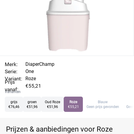
Merk:
DiaperChamp
Serie:
One
Variant:
Roze
Prijs
€55,21
vanaf:
Varianten
grijs
groen
Oud Roze
Roze
Blauw
€76,46
€51,96
€51,96
€55,21
Geen prijs gevonden
Geen
Prijzen & aanbiedingen voor Roze