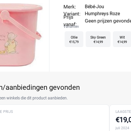
Merk:
Bébé-Jou
Variant:
Humphreys Roze
Prijs
Geen prijzen gevond
vanaf:
Varianten
Ollie
Sky Green
Wit
€15,79
€14,99
€14,99
en/aanbiedingen gevonden
een winkels die dit product aanbieden.
E PRIJS
LAAGSTE
€19,
juli 2024