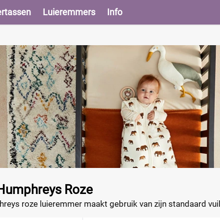
ertassen
Luieremmers
Info
Humphreys Roze
eys roze luieremmer maakt gebruik van zijn standaard vuiln
n vervangen.