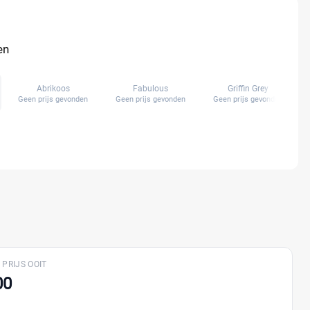
en
Abrikoos
Fabulous
Griffin Grey
Geen prijs gevonden
Geen prijs gevonden
Geen prijs gevonden
 PRIJS OOIT
00