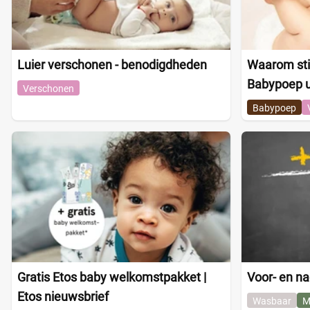
Luier verschonen - benodigdheden
Waarom sti
Babypoep u
Verschonen
Babypoep
Gratis Etos baby welkomstpakket |
Voor- en na
Etos nieuwsbrief
Wasbaar
M