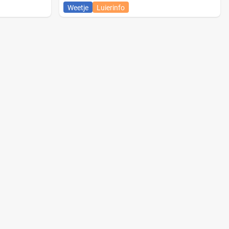
Weetje
Luierinfo