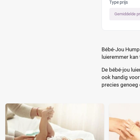
Type prijs
Gemiddelde pr
Bébé-Jou Humphre
luieremmer kan 
De bébé-jou lui
ook handig voor 
precies genoeg 