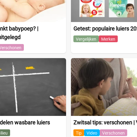
nkt babypoep? |
Getest: populaire luiers 2
itgelegd
Vergelijken
Merken
Verschonen
delen wasbare luiers
Zwitsal tips: verschonen | 
ilieu
Tip
Video
Verschonen