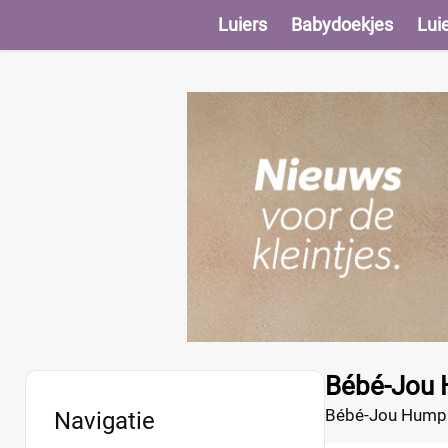
Luiers
Babydoekjes
Lui
Bébé-Jou 
Bébé-Jou Humphr
Navigatie
zak moet worde